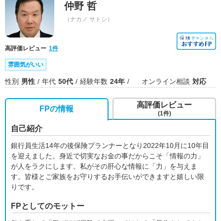
仲野 哲
（ナカノ サトシ）
高評価レビュー
1件
雰囲気がいい
性別
男性
年代
50代
経験年数
24年
オンライン相談
対応
高評価レビュー
FPの情報
(1件)
自己紹介
銀行員生活14年の後保険プランナーとなり2022年10月に10年目
を迎えました。身近で切実なお金の事だからこそ「情報の力」
が人をラクにします。私がその肝心な情報に「力」を与えま
す。皆様とご家族をお守りするお手伝いができますと嬉しい限
りです。
FPとしてのモットー