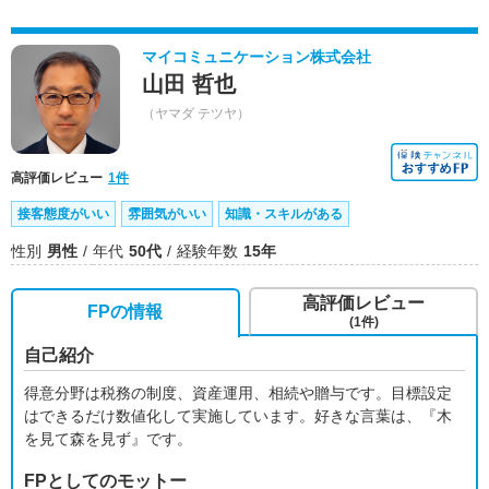
マイコミュニケーション株式会社
山田 哲也
（ヤマダ テツヤ）
高評価レビュー
1件
接客態度がいい
雰囲気がいい
知識・スキルがある
性別
男性
年代
50代
経験年数
15年
高評価レビュー
FPの情報
(1件)
自己紹介
得意分野は税務の制度、資産運用、相続や贈与です。目標設定
はできるだけ数値化して実施しています。好きな言葉は、『木
を見て森を見ず』です。
FPとしてのモットー