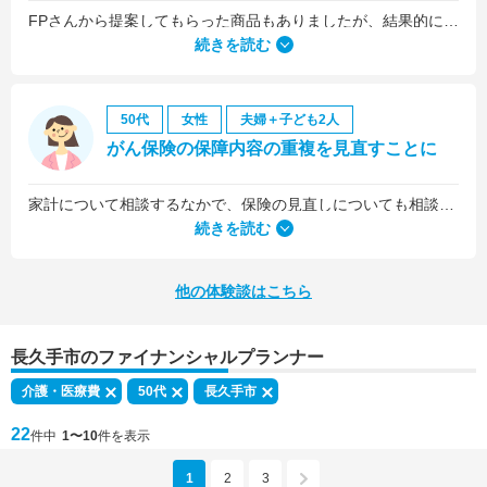
FPさんから提案してもらった商品もありましたが、結果的には私の会社の団体保険に入るのが一番いいことを教えていただいて、そうすることにしました。
続きを読む
50代
女性
夫婦＋子ども2人
がん保険の保障内容の重複を見直すことに
家計について相談するなかで、保険の見直しについても相談しました。医療保険は、入院5日目から最低限の給付金を受け取れるものに加入していましたが、保険料を少しプラスするだけで、入院1日目から給付金を受け取れる、手厚いものに乗り換えることができました。
続きを読む
他の体験談はこちら
長久手市のファイナンシャルプランナー
介護・医療費
50代
長久手市
22
件中
1〜10
件を表示
1
2
3