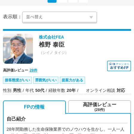
表示順：
株式会社FEA
椎野 泰臣
（シイノ タイジ）
高評価レビュー
28件
接客態度がいい
雰囲気がいい
提案力がある
性別
男性
年代
50代
経験年数
20年
オンライン相談
対応
高評価レビュー
FPの情報
(28件)
自己紹介
28年間勤務した生命保険業界でのノウハウを生かし、一人一人