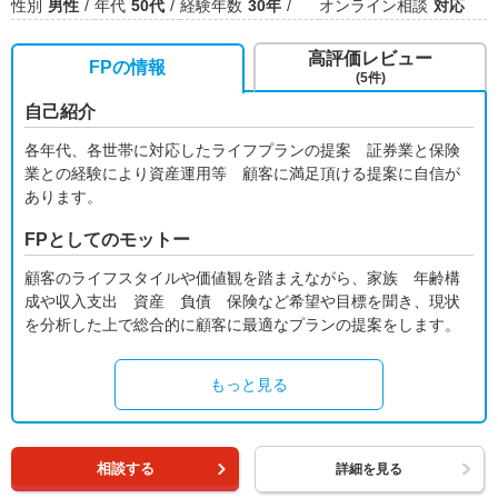
性別
男性
年代
50代
経験年数
30年
オンライン相談
対応
高評価レビュー
FPの情報
(5件)
自己紹介
各年代、各世帯に対応したライフプランの提案 証券業と保険
業との経験により資産運用等 顧客に満足頂ける提案に自信が
あります。
FPとしてのモットー
顧客のライフスタイルや価値観を踏まえながら、家族 年齢構
成や収入支出 資産 負債 保険など希望や目標を聞き、現状
を分析した上で総合的に顧客に最適なプランの提案をします。
もっと見る
相談する
詳細を見る