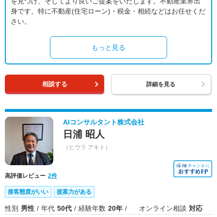
を見つけ、そしてより良いご提案をいたします。不動産業界出
身です。特に不動産(住宅ローン)・税金・相続などはお任せくだ
さい。
もっと見る
相談する
詳細を見る
AIコンサルタント株式会社
日浦 昭人
（ヒウラ アキト）
高評価レビュー
2件
接客態度がいい
提案力がある
性別
男性
年代
50代
経験年数
20年
オンライン相談
対応