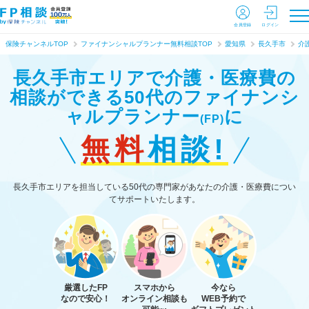
会員登録
ログイン
保険チャンネルTOP
ファイナンシャルプランナー無料相談TOP
愛知県
長久手市
介
長久手市エリアで介護・医療費の
相談ができる
50代のファイナンシ
ャルプランナー
に
(FP)
無料
相談!
長久手市エリアを担当している50代の専門家があなたの介護・医療費につい
てサポートいたします。
厳選したFP
スマホから
今なら
なので安心！
オンライン相談も
WEB予約で