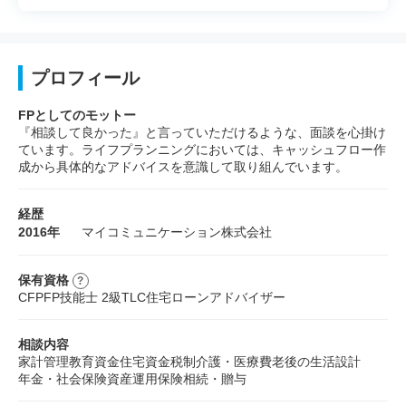
プロフィール
FPとしてのモットー
『相談して良かった』と言っていただけるような、面談を心掛け
ています。ライフプランニングにおいては、キャッシュフロー作
成から具体的なアドバイスを意識して取り組んでいます。
経歴
2016年
マイコミュニケーション株式会社
保有資格
CFP
FP技能士 2級
TLC
住宅ローンアドバイザー
相談内容
家計管理
教育資金
住宅資金
税制
介護・医療費
老後の生活設計
年金・社会保険
資産運用
保険
相続・贈与