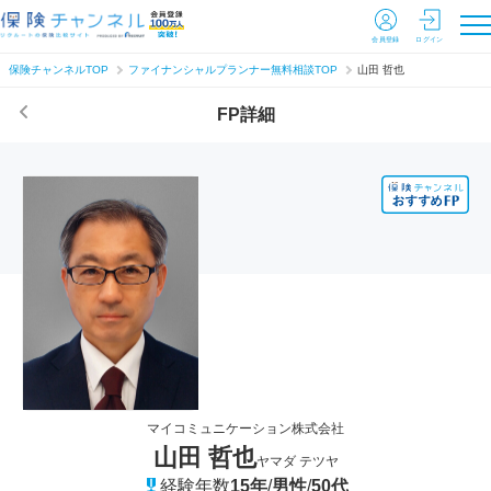
会員登録
ログイン
保険チャンネルTOP
ファイナンシャルプランナー無料相談TOP
山田 哲也
FP詳細
マイコミュニケーション株式会社
山田 哲也
ヤマダ テツヤ
経験年数
15年
/
男性
/
50代