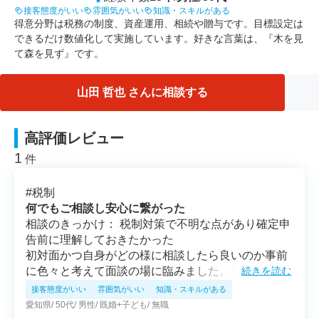
接客態度がいい
雰囲気がいい
知識・スキルがある
得意分野は税務の制度、資産運用、相続や贈与です。目標設定は
できるだけ数値化して実施しています。好きな言葉は、『木を見
て森を見ず』です。
山田 哲也 さんに相談する
高評価レビュー
1
件
#
税制
何でもご相談し安心に繋がった
相談のきっかけ： 税制対策で不明な点があり確定申
告前に理解しておきたかった
初対面かつ自身がどの様に相談したら良いのか事前
に色々と考えて面談の場に臨みました。非常に分か
続きを読む
りやすくお話しいただけたお陰で、関連する保険等
接客態度がいい
雰囲気がいい
知識・スキルがある
のご案内含め勉強になる事柄を数多く教えていただ
愛知県
50代
男性
既婚+子ども
無職
く事が出来、安心できました。