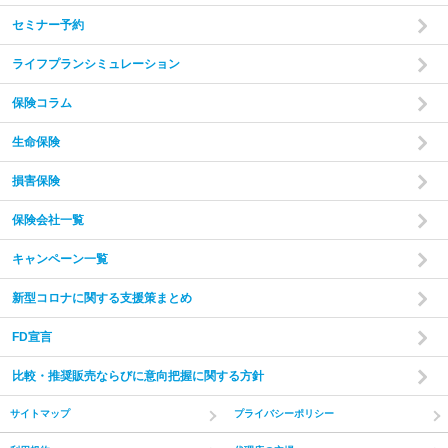
セミナー予約
ライフプランシミュレーション
保険コラム
家計の現状と
ご希望をヒアリング
あなたやご家族の状況やご希望をお伺いいたします。
現在
生命保険
の収入・支出・貯蓄の状況から、家計のバランスを把握し
た上で診断を行います。
損害保険
保険会社一覧
step
2
キャンペーン一覧
新型コロナに関する支援策まとめ
FD宣言
比較・推奨販売ならびに意向把握に関する方針
サイトマップ
プライバシーポリシー