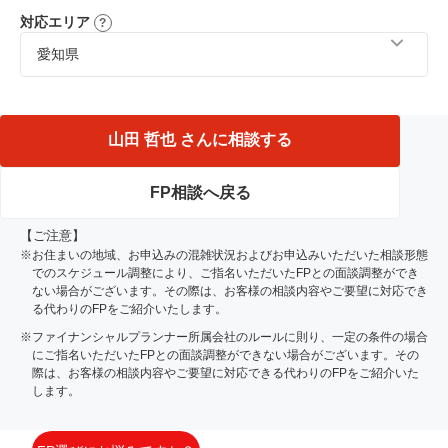
対応エリア
愛知県
名古屋市、東海市、岡崎市、瀬戸市、高浜市、常滑市、碧
南市、安城市、半田市、大府市、知多市、知立市、豊明
市、みよし市、愛知郡、豊田市、西尾市、蒲郡市、春日井
山田 哲也 さんに相談する
市、尾張旭市、日進市、長久手市、刈谷市、豊川市
FP相談へ戻る
【ご注意】
※お住まいの地域、お申込みの混雑状況およびお申込みいただいた相談形態
でのスケジュール調整により、ご指名いただいたFPとの面談調整ができ
ない場合がございます。その際は、お客様の相談内容やご要望に対応でき
る代わりのFPをご紹介いたします。
※ファイナンシャルプランナー所属会社のルールに則り、一定の条件の場合
にご指名いただいたFPとの面談調整ができない場合がございます。その
際は、お客様の相談内容やご要望に対応できる代わりのFPをご紹介いた
します。