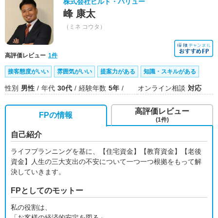
株式会社ビルド・バリュー
峰 康太
（ミネ コウタ）
高評価レビュー
1件
接客態度がいい
雰囲気がいい
提案力がある
知識・スキルがある
性別
男性
年代
30代
経験年数
5年
オンライン相談
対応
高評価レビュー
FPの情報
(1件)
自己紹介
ライフプランニングを基に、【住宅資金】【教育資金】【老後
資金】人生の三大支出の不安について一つ一つ根拠をもって解
決していきます。
FPとしてのモットー
私の役割は、
「お客様の経済的安定を図る」