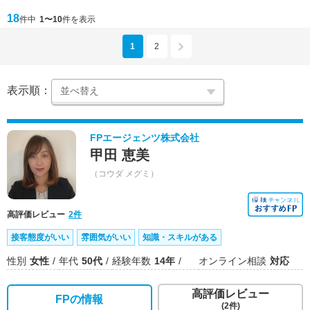
18
件中
1〜10
件を表示
1
2
表示順：
FPエージェンツ株式会社
甲田 恵美
（コウダ メグミ）
高評価レビュー
2件
接客態度がいい
雰囲気がいい
知識・スキルがある
性別
女性
年代
50代
経験年数
14年
オンライン相談
対応
高評価レビュー
FPの情報
(2件)