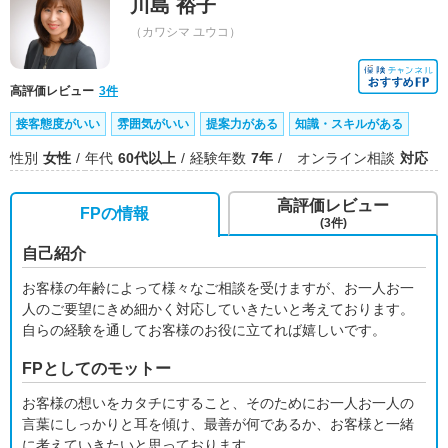
川島 裕子
（カワシマ ユウコ）
高評価レビュー
3件
接客態度がいい
雰囲気がいい
提案力がある
知識・スキルがある
性別
女性
年代
60代以上
経験年数
7年
オンライン相談
対応
高評価レビュー
FPの情報
(3件)
自己紹介
お客様の年齢によって様々なご相談を受けますが、お一人お一
人のご要望にきめ細かく対応していきたいと考えております。
自らの経験を通してお客様のお役に立てれば嬉しいです。
FPとしてのモットー
お客様の想いをカタチにすること、そのためにお一人お一人の
言葉にしっかりと耳を傾け、最善が何であるか、お客様と一緒
に考えていきたいと思っております。