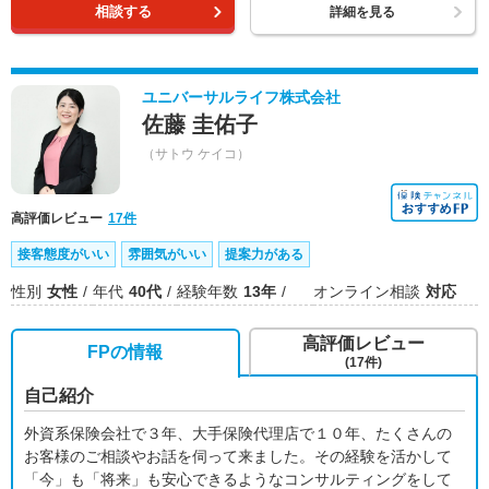
相談する
詳細を見る
ユニバーサルライフ株式会社
佐藤 圭佑子
（サトウ ケイコ）
高評価レビュー
17件
接客態度がいい
雰囲気がいい
提案力がある
性別
女性
年代
40代
経験年数
13年
オンライン相談
対応
高評価レビュー
FPの情報
(17件)
自己紹介
外資系保険会社で３年、大手保険代理店で１０年、たくさんの
お客様のご相談やお話を伺って来ました。その経験を活かして
「今」も「将来」も安心できるようなコンサルティングをして