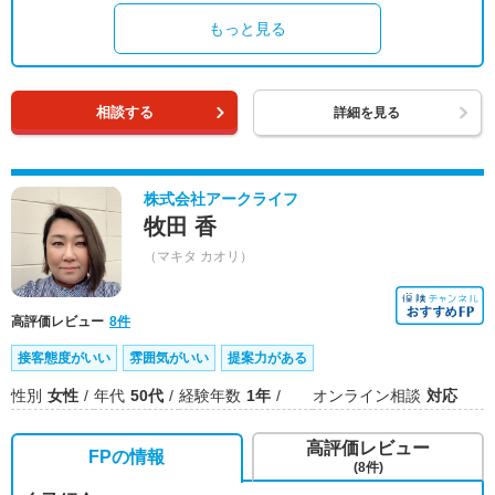
もっと見る
相談する
詳細を見る
株式会社アークライフ
牧田 香
（マキタ カオリ）
高評価レビュー
8件
接客態度がいい
雰囲気がいい
提案力がある
性別
女性
年代
50代
経験年数
1年
オンライン相談
対応
高評価レビュー
FPの情報
(8件)