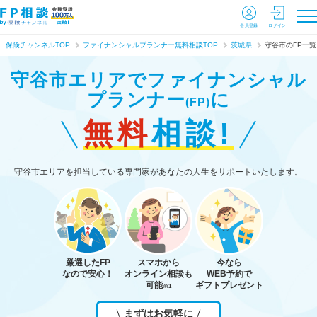
会員登録
ログイン
保険チャンネルTOP
ファイナンシャルプランナー無料相談TOP
茨城県
守谷市のFP一覧
守谷市エリアで
ファイナンシャル
プランナー
に
(FP)
無料
相談!
守谷市エリアを担当している専門家があなたの人生をサポートいたします。
厳選したFP
スマホから
今なら
なので安心！
オンライン相談も
WEB予約で
可能
ギフトプレゼント
※1
まずはお気軽に