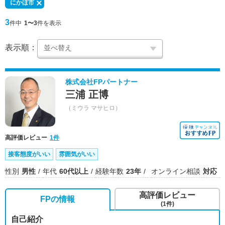
にかほ市
3
件中
1〜3
件を表示
表示順：
株式会社FPパートナー
三浦 正博
（ミウラ マサヒロ）
高評価レビュー
1件
接客態度がいい
雰囲気がいい
性別
男性
年代
60代以上
経験年数
23年
オンライン相談
対応
高評価レビュー
FPの情報
(1件)
自己紹介