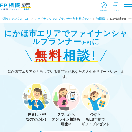
会員登録
ログイン
保険チャンネルTOP
ファイナンシャルプランナー無料相談TOP
秋田県
にかほ市のFP一
にかほ市エリアで
ファイナンシャ
ルプランナー
に
(FP)
無料
相談!
にかほ市エリアを担当している専門家があなたの人生をサポートいたしま
す。
厳選したFP
スマホから
今なら
なので安心！
オンライン相談も
WEB予約で
可能
ギフトプレゼント
※1