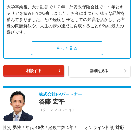
大学卒業後、大手証券で１２年、外資系保険会社で１１年とキ
ャリアを積みFPに転身しました。お金にまつわる様々な経験を
積んで参りました。その経験とFPとしての知識を活かし、お客
様の問題解決や、人生の夢の達成に貢献することが私の最大の
喜びです。
もっと見る
相談する
詳細を見る
株式会社FPパートナー
谷藤 宏平
（タニフジ コウヘイ）
性別
男性
年代
40代
経験年数
1年
オンライン相談
対応