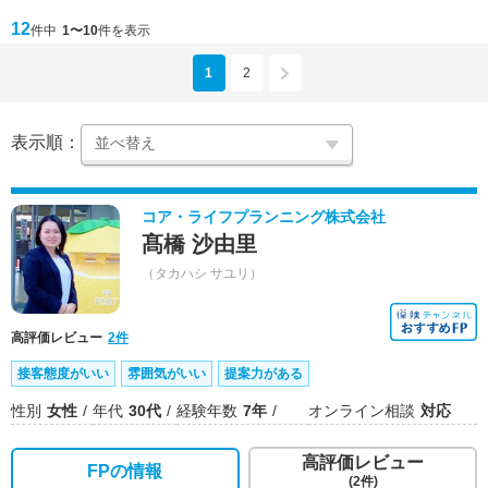
12
件中
1〜10
件を表示
1
2
表示順：
コア・ライフプランニング株式会社
髙橋 沙由里
（タカハシ サユリ）
高評価レビュー
2件
接客態度がいい
雰囲気がいい
提案力がある
性別
女性
年代
30代
経験年数
7年
オンライン相談
対応
高評価レビュー
FPの情報
(2件)