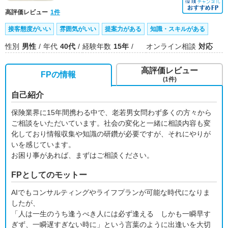
高評価レビュー
1件
接客態度がいい
雰囲気がいい
提案力がある
知識・スキルがある
性別
男性
年代
40代
経験年数
15年
オンライン相談
対応
高評価レビュー
FPの情報
(1件)
自己紹介
保険業界に15年間携わる中で、老若男女問わず多くの方々から
ご相談をいただいています。社会の変化と一緒に相談内容も変
化しており情報収集や知識の研鑽が必要ですが、それにやりが
いを感じています。
お困り事があれば、まずはご相談ください。
FPとしてのモットー
AIでもコンサルティングやライフプランが可能な時代になりま
したが、
「人は一生のうち逢うべき人には必ず逢える しかも一瞬早す
ぎず、一瞬遅すぎない時に」という言葉のように出逢いを大切