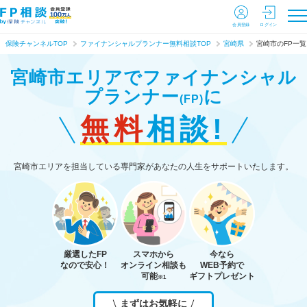
会員登録
ログイン
保険チャンネルTOP
ファイナンシャルプランナー無料相談TOP
宮崎県
宮崎市のFP一覧
宮崎市エリアで
ファイナンシャル
プランナー
に
(FP)
無料
相談!
宮崎市エリアを担当している専門家があなたの人生をサポートいたします。
厳選したFP
スマホから
今なら
なので安心！
オンライン相談も
WEB予約で
可能
ギフトプレゼント
※1
まずはお気軽に