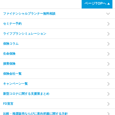
ページTOPへ
ファイナンシャルプランナー無料相談
セミナー予約
ライフプランシミュレーション
保険コラム
家計の現状と
ご希望をヒアリング
あなたやご家族の状況やご希望をお伺いいたします。
現在
生命保険
の収入・支出・貯蓄の状況から、家計のバランスを把握し
た上で診断を行います。
損害保険
保険会社一覧
step
2
キャンペーン一覧
新型コロナに関する支援策まとめ
FD宣言
比較・推奨販売ならびに意向把握に関する方針