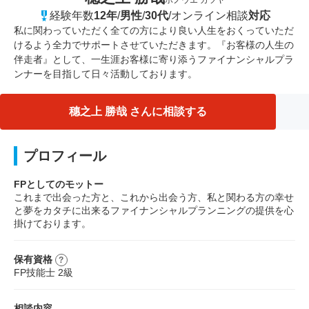
ホノウエ カツヤ
経験年数
12年
/
男性
/
30代
/
オンライン相談
対応
私に関わっていただく全ての方により良い人生をおくっていただ
けるよう全力でサポートさせていただきます。『お客様の人生の
伴走者』として、一生涯お客様に寄り添うファイナンシャルプラ
ンナーを目指して日々活動しております。
穗之上 勝哉 さんに相談する
プロフィール
FPとしてのモットー
これまで出会った方と、これから出会う方、私と関わる方の幸せ
と夢をカタチに出来るファイナンシャルプランニングの提供を心
掛けております。
保有資格
FP技能士 2級
相談内容