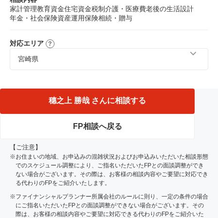
家計管理
教育資金
住宅資金
税制
介護・医療費
老後の生活設計
年金・社会保険
資産運用
保険
相続・贈与
対応エリア
宮崎県
宮崎市、延岡市、都城市、日南市、串間市、北諸県郡、西
諸県郡、小林市、日向市、西臼杵郡、西都市、児湯郡、東
諸県郡
穗之上 勝哉 さんに相談する
FP相談へ戻る
【ご注意】
※お住まいの地域、お申込みの混雑状況およびお申込みいただいた相談形態
でのスケジュール調整により、ご指名いただいたFPとの面談調整ができ
ない場合がございます。その際は、お客様の相談内容やご要望に対応でき
る代わりのFPをご紹介いたします。
※ファイナンシャルプランナー所属会社のルールに則り、一定の条件の場合
にご指名いただいたFPとの面談調整ができない場合がございます。その
際は、お客様の相談内容やご要望に対応できる代わりのFPをご紹介いた