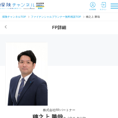
会員登録
ログイン
保険チャンネルTOP
ファイナンシャルプランナー無料相談TOP
穗之上 勝哉
FP詳細
株式会社FPパートナー
穗之上 勝哉