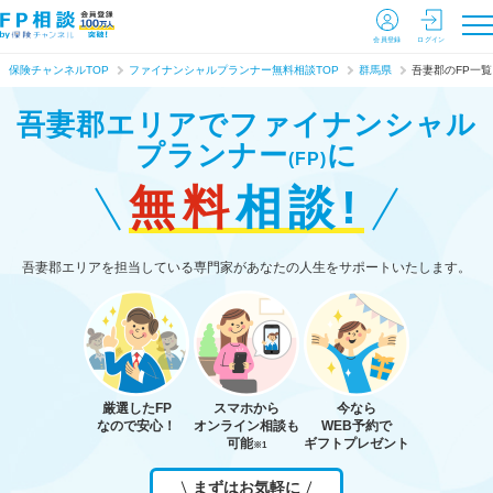
会員登録
ログイン
保険チャンネルTOP
ファイナンシャルプランナー無料相談TOP
群馬県
吾妻郡のFP一覧
吾妻郡エリアで
ファイナンシャル
プランナー
に
(FP)
無料
相談!
吾妻郡エリアを担当している専門家があなたの人生をサポートいたします。
厳選したFP
スマホから
今なら
なので安心！
オンライン相談も
WEB予約で
可能
ギフトプレゼント
※1
まずはお気軽に