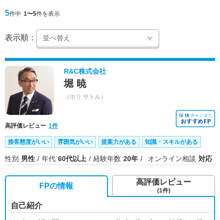
5
件中
1〜5
件を表示
表示順：
R&C株式会社
堀 暁
（ホリ サトル）
高評価レビュー
1件
接客態度がいい
雰囲気がいい
提案力がある
知識・スキルがある
性別
男性
年代
60代以上
経験年数
20年
オンライン相談
対応
高評価レビュー
FPの情報
(1件)
自己紹介