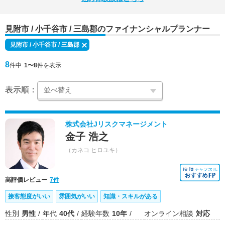
見附市 / 小千谷市 / 三島郡のファイナンシャルプランナー
見附市 / 小千谷市 / 三島郡
8
件中
1〜8
件を表示
表示順：
株式会社Jリスクマネージメント
金子 浩之
（カネコ ヒロユキ）
高評価レビュー
7件
接客態度がいい
雰囲気がいい
知識・スキルがある
性別
男性
年代
40代
経験年数
10年
オンライン相談
対応