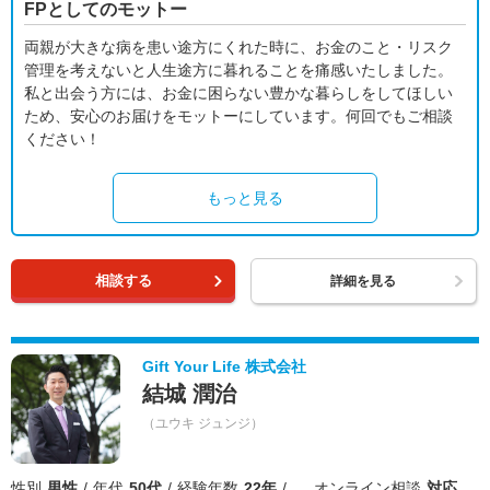
FPとしてのモットー
両親が大きな病を患い途方にくれた時に、お金のこと・リスク
管理を考えないと人生途方に暮れることを痛感いたしました。
私と出会う方には、お金に困らない豊かな暮らしをしてほしい
ため、安心のお届けをモットーにしています。何回でもご相談
ください！
もっと見る
相談する
詳細を見る
Gift Your Life 株式会社
結城 潤治
（ユウキ ジュンジ）
性別
男性
年代
50代
経験年数
22年
オンライン相談
対応