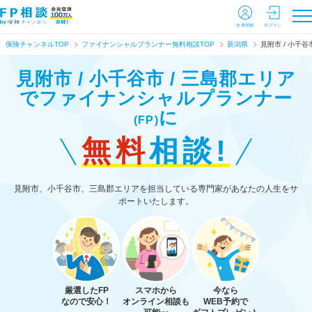
会員登録
ログイン
保険チャンネルTOP
ファイナンシャルプランナー無料相談TOP
新潟県
見附市 / 小千谷
見附市 / 小千谷市 / 三島郡エリア
で
ファイナンシャルプランナー
に
(FP)
無料
相談!
見附市、小千谷市、三島郡エリアを担当している専門家があなたの人生をサ
ポートいたします。
厳選したFP
スマホから
今なら
なので安心！
オンライン相談も
WEB予約で