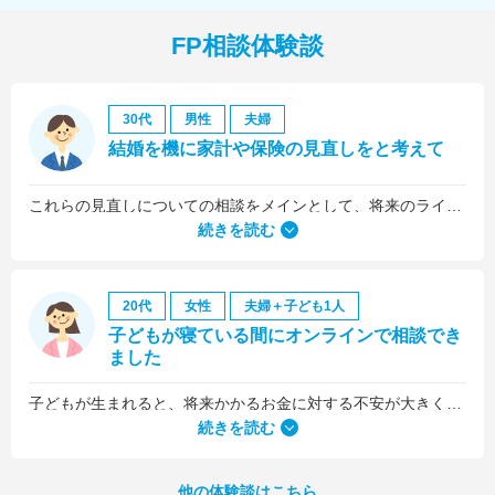
FP相談体験談
30代
男性
夫婦
結婚を機に家計や保険の見直しをと考えて
これらの見直しについての相談をメインとして、将来のライフプラン全般について相談しました。
続きを読む
20代
女性
夫婦＋子ども1人
子どもが寝ている間にオンラインで相談でき
ました
子どもが生まれると、将来かかるお金に対する不安が大きくなりますが、早い段階でFPさんに相談できたことで前向きに考えられるようになりました。
何より、とても親身になって対応してくださって大満足。うちと同じように子どもの将来のお金のことで悩んでいる友人にも教えました。
続きを読む
他の体験談はこちら