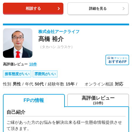
相談する
詳細を見る
株式会社アークライフ
髙橋 裕介
（タカハシ ユウスケ）
高評価レビュー
10件
接客態度がいい
雰囲気がいい
性別
男性
年代
50代
経験年数
15年
オンライン相談
対応
高評価レビュー
FPの情報
(10件)
自己紹介
ご縁があった方のお悩みを解決出来る様一生懸命情報提供させ
て頂きます。