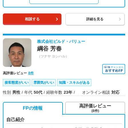
相談する
詳細を見る
株式会社ビルド・バリュー
綱谷 芳春
（ツナヤ ヨシハル）
高評価レビュー
8件
接客態度がいい
雰囲気がいい
知識・スキルがある
性別
男性
年代
50代
経験年数
23年
オンライン相談
対応
高評価レビュー
FPの情報
(8件)
自己紹介