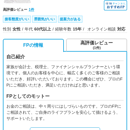
高評価レビュー
1件
接客態度がいい
雰囲気がいい
提案力がある
性別
女性
年代
60代以上
経験年数
15年
オンライン相談
対応
高評価レビュー
FPの情報
(1件)
自己紹介
家族が会計士、税理士、ファイナンシャルプランナーという環
境です。個人のお客様を中心に、幅広く多くのご客様のご相談
いただき、好評いただいております。この機会にぜひ、プロのF
Pにご相談いただき、満足いただければと思います。
FPとしてのモットー
お金のご相談は、中々周りにはしづらいものです。プロのFPに
ご相談されて、ご自身のライフプランを安心して描けるよう、
サポートいたします。