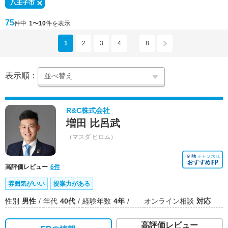
八王子市
75
件中
1〜10
件を表示
1
2
3
4
8
･･･
表示順：
R&C株式会社
増田 比呂武
（マスダ ヒロム）
高評価レビュー
6件
雰囲気がいい
提案力がある
性別
男性
年代
40代
経験年数
4年
オンライン相談
対応
高評価レビュー