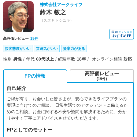
株式会社アークライフ
鈴木 敏之
（スズキ トシユキ）
高評価レビュー
19件
接客態度がいい
雰囲気がいい
提案力がある
性別
男性
年代
60代以上
経験年数
18年
オンライン相談
対応
高評価レビュー
FPの情報
(19件)
自己紹介
ご縁が有り、お会いした皆さまが、安心できるライフプランの
実現に向けてのご相談。 日常生活でのアクシデントに備えるた
めのご相談。お金に関する不安や疑問を解決するために、分か
りやすく丁寧にアドバイスさせていただきます。
FPとしてのモットー