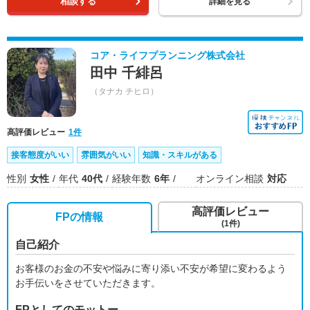
相談する
詳細を見る
コア・ライフプランニング株式会社
田中 千緋呂
（タナカ チヒロ）
高評価レビュー
1件
接客態度がいい
雰囲気がいい
知識・スキルがある
性別
女性
年代
40代
経験年数
6年
オンライン相談
対応
高評価レビュー
FPの情報
(1件)
自己紹介
お客様のお金の不安や悩みに寄り添い不安が希望に変わるよう
お手伝いをさせていただきます。
FPとしてのモットー