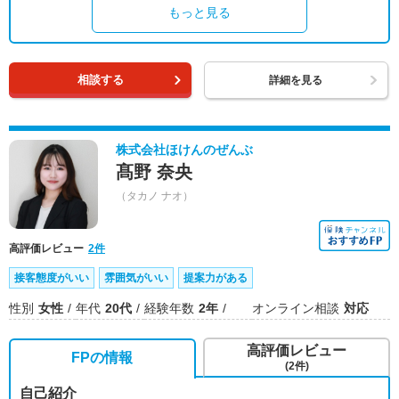
もっと見る
相談する
詳細を見る
株式会社ほけんのぜんぶ
髙野 奈央
（タカノ ナオ）
高評価レビュー
2件
接客態度がいい
雰囲気がいい
提案力がある
性別
女性
年代
20代
経験年数
2年
オンライン相談
対応
高評価レビュー
FPの情報
(2件)
自己紹介