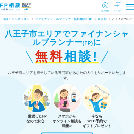
会員登録
ログイン
保険チャンネルTOP
ファイナンシャルプランナー無料相談TOP
東京都
八王子市のFP一
八王子市エリアで
ファイナンシャ
ルプランナー
に
(FP)
無料
相談!
八王子市エリアを担当している専門家があなたの人生をサポートいたしま
す。
厳選したFP
スマホから
今なら
なので安心！
オンライン相談も
WEB予約で
可能
ギフトプレゼント
※1