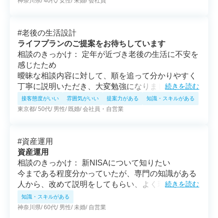
神奈川県
40代
女性
未婚
会社員
教えていただき助かりました。
#
老後の生活設計
ライフプランのご提案をお待ちしています
相談のきっかけ： 定年が近づき老後の生活に不安を
感じたため
曖昧な相談内容に対して、順を追って分かりやすく
丁寧に説明いただき、大変勉強になりました。ライ
続きを読む
フプランをご提案頂いた後に改めて相談させていた
接客態度がいい
雰囲気がいい
提案力がある
知識・スキルがある
だきたいです。
東京都
50代
男性
既婚
会社員・自営業
#
資産運用
資産運用
相談のきっかけ： 新NISAについて知りたい
今まである程度分かっていたが、専門の知識がある
人から、改めて説明をしてもらい、よく理解するこ
続きを読む
とが出来たので相談をして良かった。
知識・スキルがある
神奈川県
60代
男性
未婚
自営業