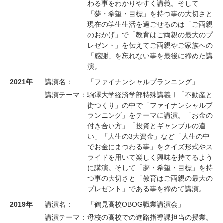
わる事をわかりやすく講義。そして
「夢・希望・目標」を持つ事の大切さと
現在の学生生活を過ごせるのは「ご両親
のおかげ」で「教育はご両親の最大のプ
レゼント」を伝えてご両親やご家族への
「感謝」を忘れない事を最後に締めた講
演。
2021年
講演名：
「ファイナンシャルプランニング」
講演テーマ：
駒澤大学経済学部特殊講義Ⅰ「不動産と
街つくり」の中で「ファイナンシャルプ
ランニング」をテーマに講演。「お金の
付き合い方」「投資とギャンブルの違
い」「人生の3大資金」など「人生の中
でお金にまつわる事」をクイズ形式やス
ライドを用いて楽しく興味を持てるよう
に講演。そして「夢・希望・目標」を持
つ事の大切さと「教育はご両親の最大の
プレゼント」である事を締めて講演。
2019年
講演名：
「鶴見高校OBOG職業講演会」
講演テーマ：
母校の高校での進路指導課担当の授業。