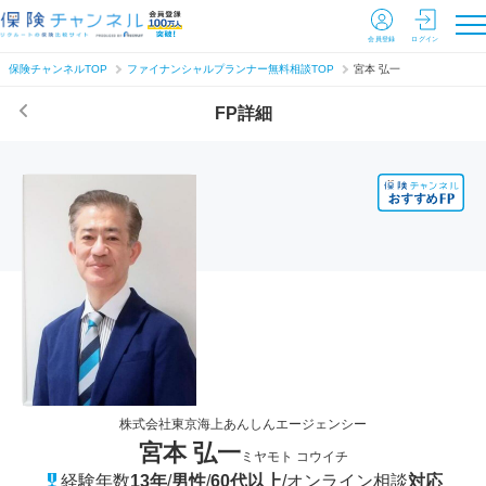
会員登録
ログイン
保険チャンネルTOP
ファイナンシャルプランナー無料相談TOP
宮本 弘一
FP詳細
株式会社東京海上あんしんエージェンシー
宮本 弘一
ミヤモト コウイチ
経験年数
13年
/
男性
/
60代以上
/
オンライン相談
対応