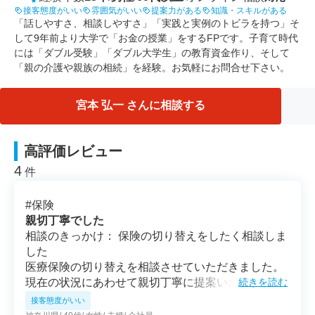
接客態度がいい
雰囲気がいい
提案力がある
知識・スキルがある
「話しやすさ、相談しやすさ」「実践と実例のトビラを持つ」そ
して9年前より大学で「お金の授業」をするFPです。子育て時代
には「ダブル受験」「ダブル大学生」の教育資金作り、そして
「親の介護や親族の相続」を経験。お気軽にお問合せ下さい。
宮本 弘一 さんに相談する
高評価レビュー
4
件
#
保険
親切丁寧でした
相談のきっかけ： 保険の切り替えをしたく相談しま
した
医療保険の切り替えを相談させていただきました。
現在の状況にあわせて親切丁寧に提案いただきまし
続きを読む
た。 無理な勧誘もなく、気になっていた取り扱いの
接客態度がいい
ない保険会社の情報に関しても 親切にわかることを