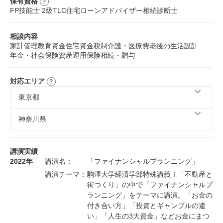
保有資格
FP技能士 2級
TLC
住宅ローンアドバイザー
相続診断士
相談内容
家計管理
教育資金
住宅資金
税制
介護・医療費
老後の生活設計
年金・社会保険
資産運用
保険
相続・贈与
対応エリア
東京都
立川市、小平市、町田市、あきる野市、青梅市、新宿区、
神奈川県
中央区、品川区、板橋区、渋谷区、世田谷区、中野区、杉
並区、練馬区、江東区、台東区、墨田区、葛飾区、江戸川
横浜市、川崎市、相模原市、秦野市、横須賀市、大和市、
区、千代田区、港区、目黒区、大田区、豊島区、文京区、
小田原市、厚木市、伊勢原市、座間市、海老名市、綾瀬
講演実績
北区、荒川区、足立区、三鷹市、八王子市、調布市、府中
市、平塚市、鎌倉市、藤沢市、茅ヶ崎市、逗子市、高座
2022年
講演名：
「ファイナンシャルプランニング」
市、小金井市、昭島市、国分寺市、国立市、狛江市、日野
郡、中郡、三浦市、三浦郡、愛甲郡
講演テーマ：
駒澤大学経済学部特殊講義Ⅰ「不動産と
市、稲城市、多摩市、西東京市、東村山市、武蔵野市、武
街つくり」の中で「ファイナンシャルプ
蔵村山市、東大和市、東久留米市、清瀬市、福生市、羽村
市、西多摩郡
ランニング」をテーマに講演。「お金の
付き合い方」「投資とギャンブルの違
い」「人生の3大資金」などお金にまつ