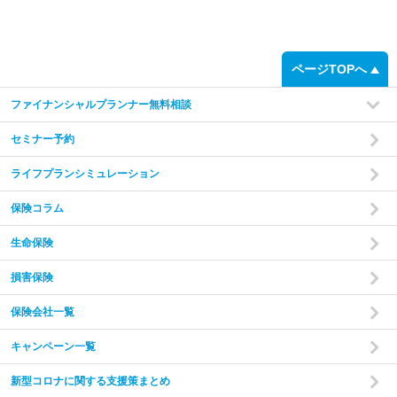
step
1
ページTOPへ
ファイナンシャルプランナー無料相談
セミナー予約
ライフプランシミュレーション
保険コラム
家計の現状と
ご希望をヒアリング
あなたやご家族の状況やご希望をお伺いいたします。
現在
生命保険
の収入・支出・貯蓄の状況から、家計のバランスを把握し
た上で診断を行います。
損害保険
保険会社一覧
step
2
キャンペーン一覧
新型コロナに関する支援策まとめ