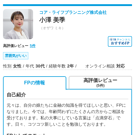
コア・ライフプランニング株式会社
小澤 美季
（オザワ ミキ）
高評価レビュー
5件
雰囲気がいい
性別
女性
年代
30代
経験年数
2年
オンライン相談
対応
高評価レビュー
FPの情報
(5件)
自己紹介
元々は、自分の娘たちに金融の知識を得てほしいと思い、FPに
なりました。今では、年齢問わずにたくさんの方からご相談を
受けております。私の大事にしている言葉は「点滴穿石」で
す。日々、コツコツ新しいことを勉強しております。