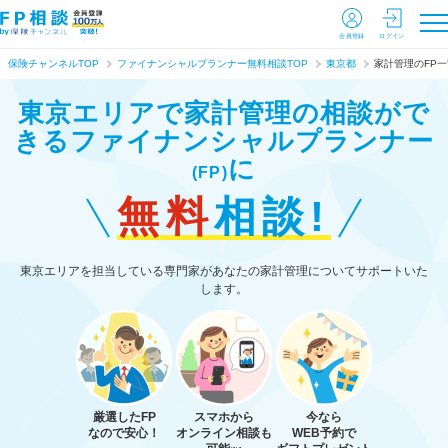
会員登録
ログイン
保険チャンネルTOP
ファイナンシャルプランナー無料相談TOP
東京都
家計管理のFP一
東京エリアで家計管理の相談がで
きる
ファイナンシャルプランナー
に
(FP)
無料
相談!
東京エリアを担当している専門家があなたの家計管理についてサポートいた
します。
厳選したFP
スマホから
今なら
なので安心！
オンライン相談も
WEB予約で