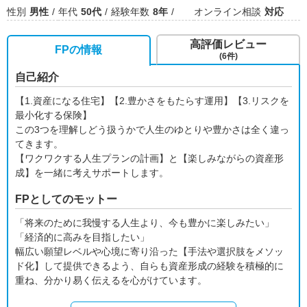
性別
男性
年代
50代
経験年数
8年
オンライン相談
対応
高評価レビュー
FPの情報
(6件)
自己紹介
【1.資産になる住宅】【2.豊かさをもたらす運用】【3.リスクを
最小化する保険】
この3つを理解しどう扱うかで人生のゆとりや豊かさは全く違っ
てきます。
【ワクワクする人生プランの計画】と【楽しみながらの資産形
成】を一緒に考えサポートします。
FPとしてのモットー
「将来のために我慢する人生より、今も豊かに楽しみたい」
「経済的に高みを目指したい」
幅広い願望レベルや心境に寄り沿った【手法や選択肢をメソッ
ド化】して提供できるよう、自らも資産形成の経験を積極的に
重ね、分かり易く伝えるを心がけています。