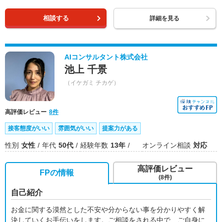
相談する
詳細を見る
AIコンサルタント株式会社
池上 千景
（イケガミ チカゲ）
高評価レビュー
8件
接客態度がいい
雰囲気がいい
提案力がある
性別
女性
年代
50代
経験年数
13年
オンライン相談
対応
高評価レビュー
FPの情報
(8件)
自己紹介
お金に関する漠然とした不安や分からない事を分かりやすく解
決していくお手伝いをします。ご相談をされる中で、ご自身に