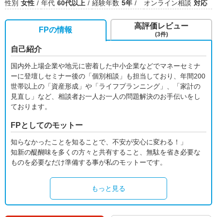
性別
女性
年代
60代以上
経験年数
5年
オンライン相談
対応
高評価レビュー
FPの情報
(3件)
自己紹介
国内外上場企業や地元に密着した中小企業などでマネーセミナ
ーに登壇しセミナー後の「個別相談」も担当しており、年間200
世帯以上の「資産形成」や「ライフプランニング」、「家計の
見直し」など、相談者お一人お一人の問題解決のお手伝いをし
ております。
FPとしてのモットー
知らなかったことを知ることで、不安が安心に変わる！」
知新の醍醐味を多くの方々と共有すること、無駄を省き必要な
ものを必要なだけ準備する事が私のモットーです。
もっと見る