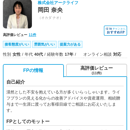
株式会社アークライフ
岡田 奈央
（オカダ ナオ）
高評価レビュー
11件
接客態度がいい
雰囲気がいい
提案力がある
性別
女性
年代
40代
経験年数
17年
オンライン相談
対応
高評価レビュー
FPの情報
(11件)
自己紹介
漠然とした不安を抱えている方が多くいらっしゃいます。ライ
フプランの見える化からの改善アドバイスや資産運用、相続贈
与まで一生涯に渡ってお客様目線でご相談にお応えいたしま
す。
FPとしてのモットー