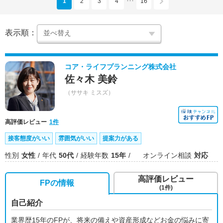
1
2
3
4
16
･･･
表示順：
コア・ライフプランニング株式会社
佐々木 美鈴
（ササキ ミスズ）
高評価レビュー
1件
接客態度がいい
雰囲気がいい
提案力がある
性別
女性
年代
50代
経験年数
15年
オンライン相談
対応
高評価レビュー
FPの情報
(1件)
自己紹介
業界歴15年のFPが、将来の備えや資産形成などお金の悩みに寄