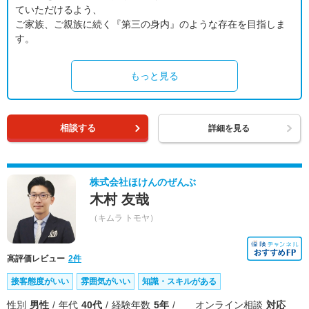
ていただけるよう、
ご家族、ご親族に続く『第三の身内』のような存在を目指しま
す。
もっと見る
相談する
詳細を見る
株式会社ほけんのぜんぶ
木村 友哉
（キムラ トモヤ）
高評価レビュー
2件
接客態度がいい
雰囲気がいい
知識・スキルがある
性別
男性
年代
40代
経験年数
5年
オンライン相談
対応