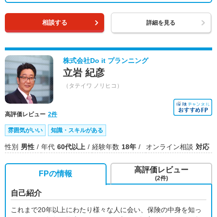
相談する
詳細を見る
株式会社Do it プランニング
立岩 紀彦
（タテイワ ノリヒコ）
高評価レビュー
2件
雰囲気がいい
知識・スキルがある
性別
男性
年代
60代以上
経験年数
18年
オンライン相談
対応
高評価レビュー
FPの情報
(2件)
自己紹介
これまで20年以上にわたり様々な人に会い、保険の中身を知っ