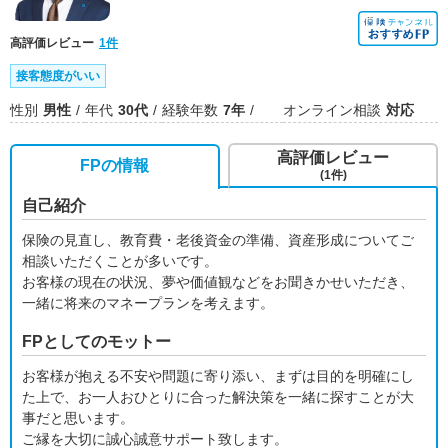
高評価レビュー
1件
接客態度がいい
性別
男性
年代
30代
経験年数
7年
オンライン相談
対応
高評価レビュー
FPの情報
(1件)
自己紹介
保険の見直し、教育費・老後資金の準備、資産形成についてご
相談いただくことが多いです。
お客様の現在の状況、夢や価値観などをお聞きかせいただき、
一緒に将来のマネープランを考えます。
FPとしてのモットー
お客様が抱える不安や問題に寄り添い、まずは目的を明確にし
た上で、お一人おひとりに合った解決策を一緒に探すことが大
事だと思います。
ご縁を大切に誠心誠意サポート致します。