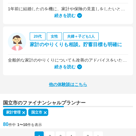
1年前に結婚したのを機に、家計や保険の見直しをしたいと思っていましたが、夫がお金に無頓着どころか、使ってナンボというタイプで、１年間なかなか聞き入れてもらえませんでした。
続きを読む
20代
女性
夫婦＋子ども1人
家計のやりくりも相談。貯蓄目標も明確に
全般的な家計のやりくりについても改善のアドバイスをいただきました。
続きを読む
他の体験談はこちら
国立市のファイナンシャルプランナー
家計管理
国立市
80
件中
1〜10
件を表示