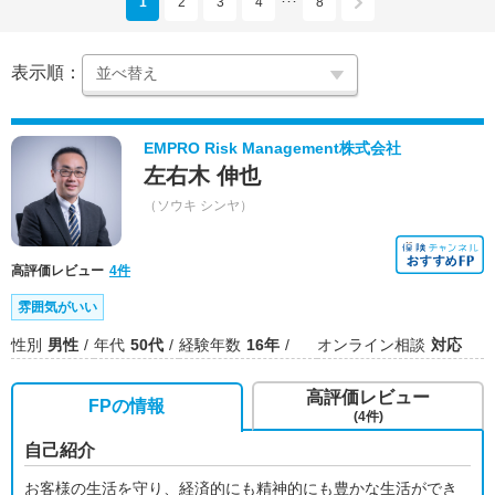
1
2
3
4
8
･･･
表示順：
EMPRO Risk Management株式会社
左右木 伸也
（ソウキ シンヤ）
高評価レビュー
4件
雰囲気がいい
性別
男性
年代
50代
経験年数
16年
オンライン相談
対応
高評価レビュー
FPの情報
(4件)
自己紹介
お客様の生活を守り、経済的にも精神的にも豊かな生活ができ