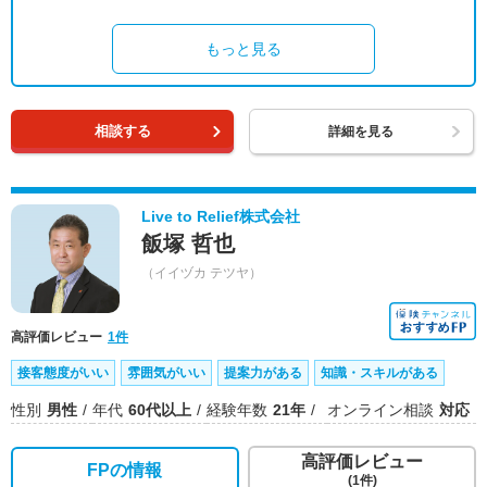
もっと見る
相談する
詳細を見る
Live to Relief株式会社
飯塚 哲也
（イイヅカ テツヤ）
高評価レビュー
1件
接客態度がいい
雰囲気がいい
提案力がある
知識・スキルがある
性別
男性
年代
60代以上
経験年数
21年
オンライン相談
対応
高評価レビュー
FPの情報
(1件)