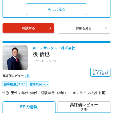
もっと見る
相談する
詳細を見る
AIコンサルタント株式会社
後 信也
（ウシロ シンヤ）
高評価レビュー
1件
接客態度がいい
雰囲気がいい
性別
男性
年代
40代
経験年数
12年
オンライン相談
対応
高評価レビュー
FPの情報
(1件)