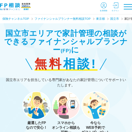
会員登録
ログイン
保険チャンネルTOP
ファイナンシャルプランナー無料相談TOP
東京都
国立市
家計
国立市エリアで家計管理の相談が
できる
ファイナンシャルプランナ
ー
に
(FP)
無料
相談!
国立市エリアを担当している専門家があなたの家計管理についてサポートい
たします。
厳選したFP
スマホから
今なら
なので安心！
オンライン相談も
WEB予約で