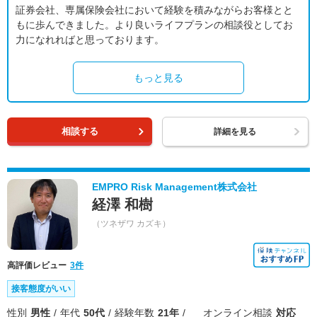
証券会社、専属保険会社において経験を積みながらお客様とと
もに歩んできました。より良いライフプランの相談役としてお
力になれればと思っております。
もっと見る
相談する
詳細を見る
EMPRO Risk Management株式会社
経澤 和樹
（ツネザワ カズキ）
高評価レビュー
3件
接客態度がいい
性別
男性
年代
50代
経験年数
21年
オンライン相談
対応