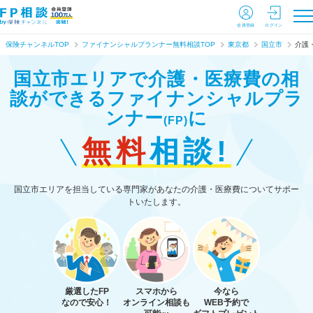
会員登録
ログイン
保険チャンネルTOP
ファイナンシャルプランナー無料相談TOP
東京都
国立市
介護
国立市エリアで介護・医療費の相
談ができる
ファイナンシャルプラ
ンナー
に
(FP)
無料
相談!
国立市エリアを担当している専門家があなたの介護・医療費についてサポー
トいたします。
厳選したFP
スマホから
今なら
なので安心！
オンライン相談も
WEB予約で