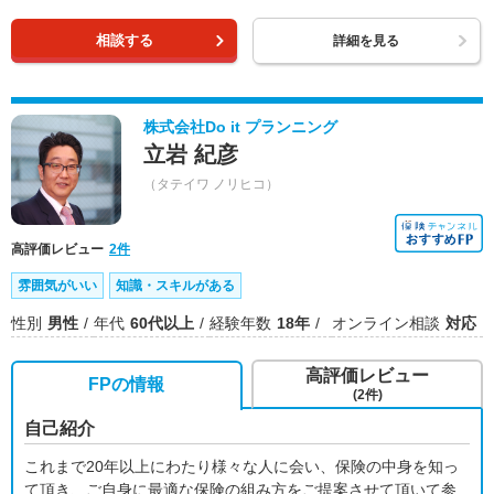
相談する
詳細を見る
株式会社Do it プランニング
立岩 紀彦
（タテイワ ノリヒコ）
高評価レビュー
2件
雰囲気がいい
知識・スキルがある
性別
男性
年代
60代以上
経験年数
18年
オンライン相談
対応
高評価レビュー
FPの情報
(2件)
自己紹介
これまで20年以上にわたり様々な人に会い、保険の中身を知っ
て頂き、ご自身に最適な保険の組み方をご提案させて頂いて参