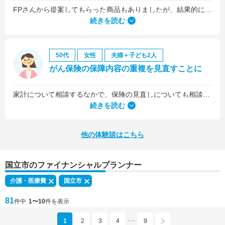
FPさんから提案してもらった商品もありましたが、結果的には私の会社の団体保険に入るのが一番いいことを教えていただいて、そうすることにしました。
続きを読む
50代
女性
夫婦＋子ども2人
がん保険の保障内容の重複を見直すことに
家計について相談するなかで、保険の見直しについても相談しました。医療保険は、入院5日目から最低限の給付金を受け取れるものに加入していましたが、保険料を少しプラスするだけで、入院1日目から給付金を受け取れる、手厚いものに乗り換えることができました。
続きを読む
他の体験談はこちら
国立市のファイナンシャルプランナー
介護・医療費
国立市
81
件中
1〜10
件を表示
1
2
3
4
9
･･･