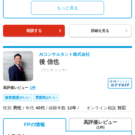
もっと見る
相談する
詳細を見る
AIコンサルタント株式会社
後 信也
（ウシロ シンヤ）
高評価レビュー
1件
接客態度がいい
雰囲気がいい
性別
男性
年代
40代
経験年数
12年
オンライン相談
対応
高評価レビュー
FPの情報
(1件)