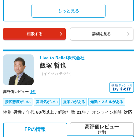
もっと見る
相談する
詳細を見る
Live to Relief株式会社
飯塚 哲也
（イイヅカ テツヤ）
高評価レビュー
1件
接客態度がいい
雰囲気がいい
提案力がある
知識・スキルがある
性別
男性
年代
60代以上
経験年数
21年
オンライン相談
対応
高評価レビュー
FPの情報
(1件)