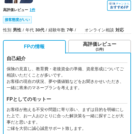
高評価レビュー
1件
接客態度がいい
性別
男性
年代
30代
経験年数
7年
オンライン相談
対応
高評価レビュー
FPの情報
(1件)
自己紹介
保険の見直し、教育費・老後資金の準備、資産形成についてご
相談いただくことが多いです。
お客様の現在の状況、夢や価値観などをお聞きかせいただき、
一緒に将来のマネープランを考えます。
FPとしてのモットー
お客様が抱える不安や問題に寄り添い、まずは目的を明確にし
た上で、お一人おひとりに合った解決策を一緒に探すことが大
事だと思います。
ご縁を大切に誠心誠意サポート致します。