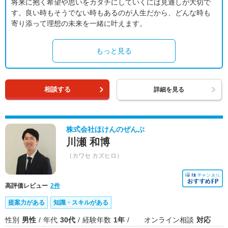
将来に抱く希望や思いをカタチにしていくには見通しが大切で
す。良い時もそうでない時もあるのが人生だから、どんな時も
寄り添って理想の未来を一緒に叶えます。
もっと見る
相談する
詳細を見る
株式会社ほけんのぜんぶ
川瀬 和博
（カワセ カズヒロ）
高評価レビュー
2件
提案力がある
知識・スキルがある
性別
男性
年代
30代
経験年数
1年
オンライン相談
対応