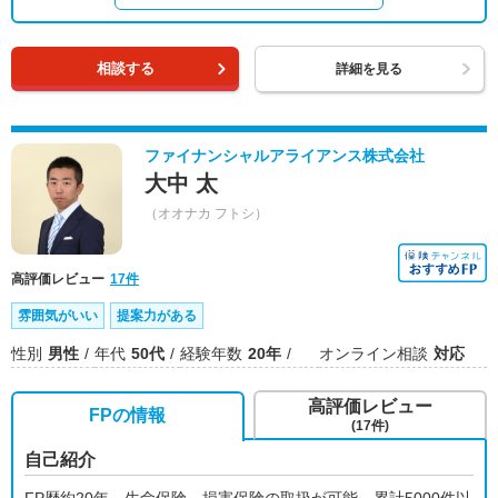
相談する
詳細を見る
ファイナンシャルアライアンス株式会社
大中 太
（オオナカ フトシ）
高評価レビュー
17件
雰囲気がいい
提案力がある
性別
男性
年代
50代
経験年数
20年
オンライン相談
対応
高評価レビュー
FPの情報
(17件)
自己紹介