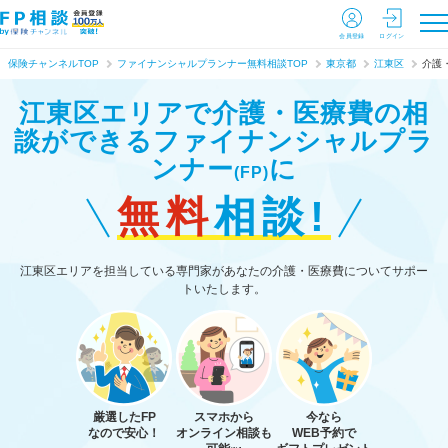
会員登録
ログイン
保険チャンネルTOP
ファイナンシャルプランナー無料相談TOP
東京都
江東区
介護
江東区エリアで介護・医療費の相
談ができる
ファイナンシャルプラ
ンナー
に
(FP)
無料
相談!
江東区エリアを担当している専門家があなたの介護・医療費についてサポー
トいたします。
厳選したFP
スマホから
今なら
なので安心！
オンライン相談も
WEB予約で