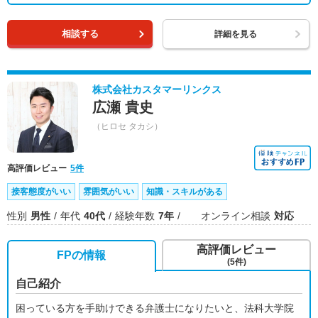
相談する
詳細を見る
株式会社カスタマーリンクス
広瀬 貴史
（ヒロセ タカシ）
高評価レビュー
5件
接客態度がいい
雰囲気がいい
知識・スキルがある
性別
男性
年代
40代
経験年数
7年
オンライン相談
対応
高評価レビュー
FPの情報
(5件)
自己紹介
困っている方を手助けできる弁護士になりたいと、法科大学院