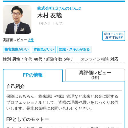
株式会社ほけんのぜんぶ
木村 友哉
（キムラ トモヤ）
高評価レビュー
2件
接客態度がいい
雰囲気がいい
知識・スキルがある
性別
男性
年代
40代
経験年数
5年
オンライン相談
対応
高評価レビュー
FPの情報
(2件)
自己紹介
保険はもちろん、将来設計や家計管理など未来とお金に関する
プロフェッショナルとして、皆様の理想や思いをじっくりお伺
いします。是非お気軽にお問い合わせください。
FPとしてのモットー