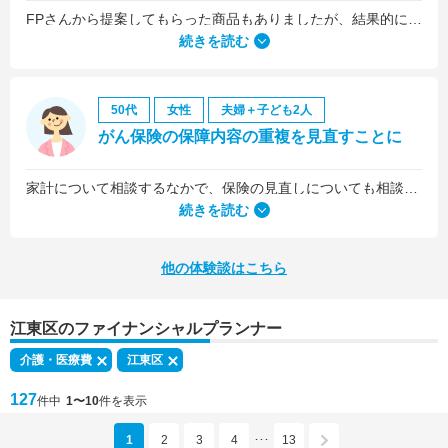
FPさんから提案してもらった商品もありましたが、結果的には私の会社の団体保険に入るのが一番いいことを教えていただいて、そうすることにしました。
続きを読む
50代
女性
夫婦＋子ども2人
がん保険の保障内容の重複を見直すことに
家計について相談するなかで、保険の見直しについても相談しました。医療保険は、入院5日目から最低限の給付金を受け取れるものに加入していましたが、保険料を少しプラスするだけで、入院1日目から給付金を受け取れる、手厚いものに乗り換えることができました。
続きを読む
他の体験談はこちら
江東区のファイナンシャルプランナー
介護・医療費
江東区
127
件中
1〜10
件を表示
1
2
3
4
13
･･･