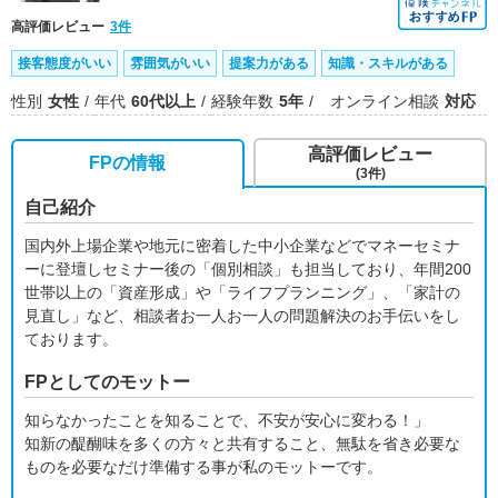
高評価レビュー
3件
接客態度がいい
雰囲気がいい
提案力がある
知識・スキルがある
性別
女性
年代
60代以上
経験年数
5年
オンライン相談
対応
高評価レビュー
FPの情報
(3件)
自己紹介
国内外上場企業や地元に密着した中小企業などでマネーセミナ
ーに登壇しセミナー後の「個別相談」も担当しており、年間200
世帯以上の「資産形成」や「ライフプランニング」、「家計の
見直し」など、相談者お一人お一人の問題解決のお手伝いをし
ております。
FPとしてのモットー
知らなかったことを知ることで、不安が安心に変わる！」
知新の醍醐味を多くの方々と共有すること、無駄を省き必要な
ものを必要なだけ準備する事が私のモットーです。