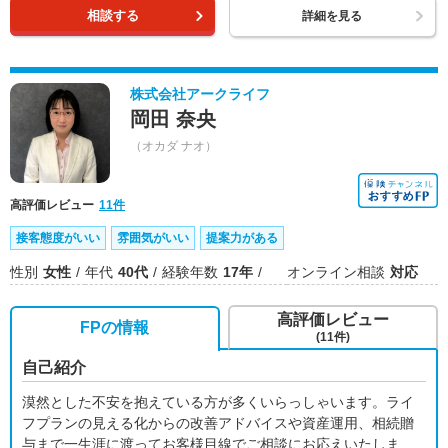
相談する
詳細を見る
株式会社アークライフ
岡田 奈央
（オカダ ナオ）
高評価レビュー
11件
接客態度がいい
雰囲気がいい
提案力がある
性別
女性
年代
40代
経験年数
17年
オンライン相談
対応
高評価レビュー
FPの情報
(11件)
自己紹介
漠然とした不安を抱えている方が多くいらっしゃいます。ライ
フプランの見える化からの改善アドバイスや資産運用、相続贈
与まで一生涯に渡ってお客様目線でご相談にお応えいたしま