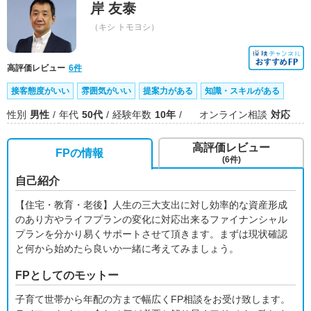
岸 友泰
（キシ トモヨシ）
高評価レビュー
6件
接客態度がいい
雰囲気がいい
提案力がある
知識・スキルがある
性別
男性
年代
50代
経験年数
10年
オンライン相談
対応
高評価レビュー
FPの情報
(6件)
自己紹介
【住宅・教育・老後】人生の三大支出に対し効率的な資産形成
のあり方やライフプランの変化に対応出来るファイナンシャル
プランを分かり易くサポートさせて頂きます。まずは現状確認
と何から始めたら良いか一緒に考えてみましょう。
FPとしてのモットー
子育て世帯から年配の方まで幅広くFP相談をお受け致します。