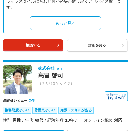
ライフスタイルに合わせ何が必要か解り易くアドバイス致しま
す。
もっと見る
相談する
詳細を見る
株式会社Fan
高畠 啓司
（タカバタケ ケイジ）
高評価レビュー
3件
接客態度がいい
雰囲気がいい
知識・スキルがある
性別
男性
年代
40代
経験年数
10年
オンライン相談
対応