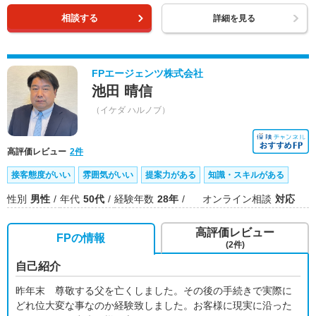
相談する
詳細を見る
FPエージェンツ株式会社
池田 晴信
（イケダ ハルノブ）
高評価レビュー
2件
接客態度がいい
雰囲気がいい
提案力がある
知識・スキルがある
性別
男性
年代
50代
経験年数
28年
オンライン相談
対応
高評価レビュー
FPの情報
(2件)
自己紹介
昨年末 尊敬する父を亡くしました。その後の手続きで実際に
どれ位大変な事なのか経験致しました。お客様に現実に沿った