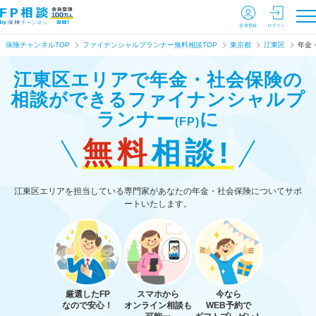
会員登録
ログイン
保険チャンネルTOP
ファイナンシャルプランナー無料相談TOP
東京都
江東区
年金
江東区エリアで年金・社会保険の
相談ができる
ファイナンシャルプ
ランナー
に
(FP)
無料
相談!
江東区エリアを担当している専門家があなたの年金・社会保険についてサポ
ートいたします。
厳選したFP
スマホから
今なら
なので安心！
オンライン相談も
WEB予約で