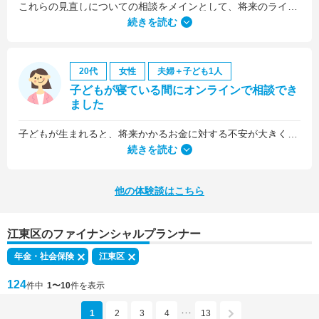
これらの見直しについての相談をメインとして、将来のライフプラン全般について相談しました。
続きを読む
20代
女性
夫婦＋子ども1人
子どもが寝ている間にオンラインで相談でき
ました
子どもが生まれると、将来かかるお金に対する不安が大きくなりますが、早い段階でFPさんに相談できたことで前向きに考えられるようになりました。
何より、とても親身になって対応してくださって大満足。うちと同じように子どもの将来のお金のことで悩んでいる友人にも教えました。
続きを読む
他の体験談はこちら
江東区のファイナンシャルプランナー
年金・社会保険
江東区
124
件中
1〜10
件を表示
1
2
3
4
13
･･･