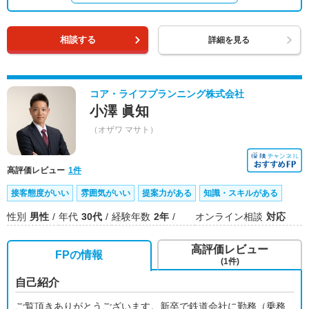
相談する
詳細を見る
コア・ライフプランニング株式会社
小澤 眞知
（オザワ マサト）
高評価レビュー
1件
接客態度がいい
雰囲気がいい
提案力がある
知識・スキルがある
性別
男性
年代
30代
経験年数
2年
オンライン相談
対応
高評価レビュー
FPの情報
(1件)
自己紹介
ご覧頂きありがとうございます。新卒で鉄道会社に勤務（乗務