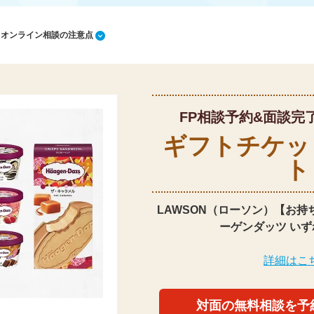
1 オンライン相談の注意点
FP相談予約&面談完
ギフトチケッ
ト
LAWSON（ローソン）【お持
ーゲンダッツ いず
詳細はこ
対面の無料相談を予