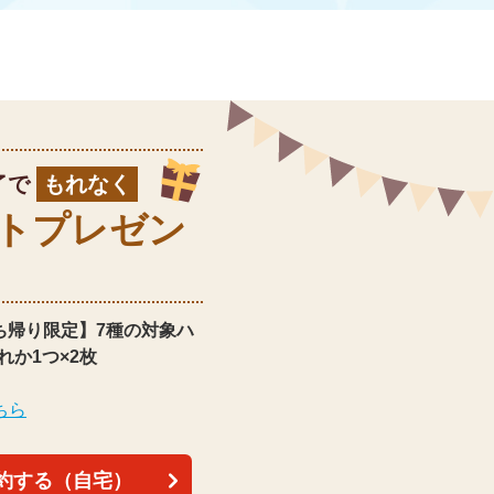
了で
もれなく
ト
プレゼン
ち帰り限定】
7種の対象ハ
れか1つ×2枚
ちら
約する（自宅）