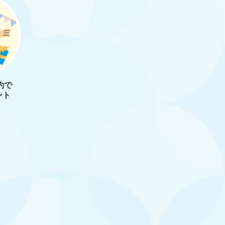
約で
ント