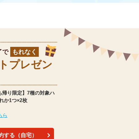
了で
もれなく
ト
プレゼン
ち帰り限定】
7種の対象ハ
れか1つ×2枚
ちら
約する（自宅）