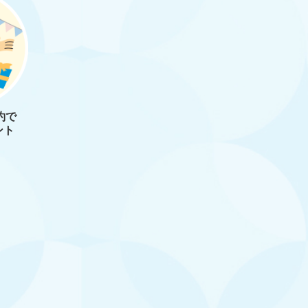
約で
ント