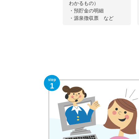
わかるもの）
・預貯金の明細
・源泉徴収票 など
step
1