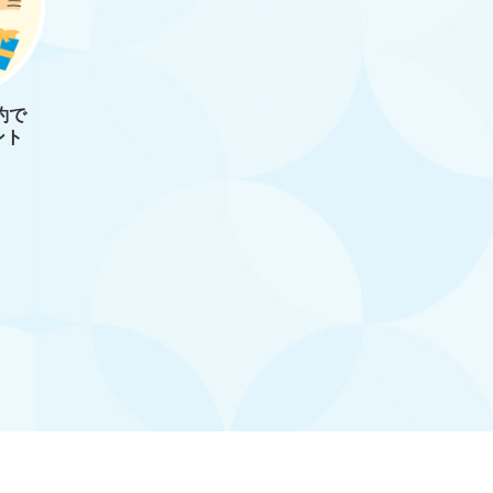
約で
ント