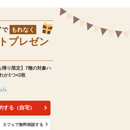
了で
もれなく
ト
プレゼン
ち帰り限定】
7種の対象ハ
れか1つ×2枚
ちら
約する（自宅）
カフェで無料相談する