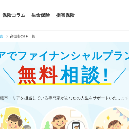
保険コラム
生命保険
損害保険
府
高槻市のFP一覧
アで
ファイナンシャルプラ
無料
相談!
槻市エリアを担当している専門家があなたの人生をサポートいたします