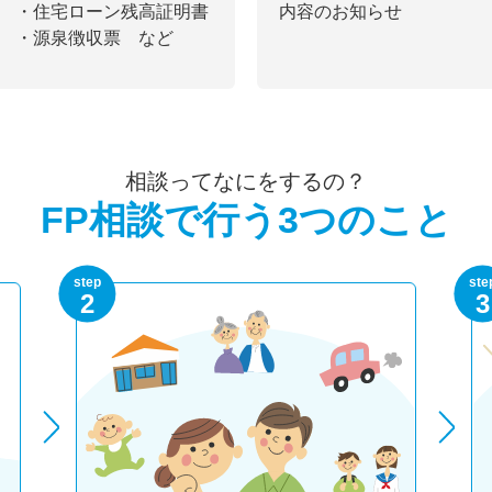
・住宅ローン残高証明書
内容のお知らせ
・源泉徴収票 など
相談ってなにをするの？
FP相談で行う3つのこと
step
ste
2
3