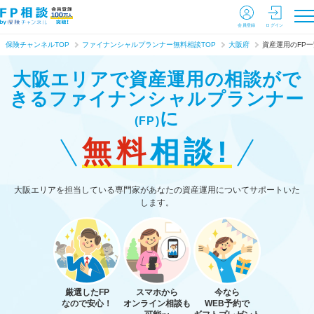
会員登録
ログイン
保険チャンネルTOP
ファイナンシャルプランナー無料相談TOP
大阪府
資産運用のFP一
大阪エリアで資産運用の相談がで
きる
ファイナンシャルプランナー
に
(FP)
無料
相談!
大阪エリアを担当している専門家があなたの資産運用についてサポートいた
します。
厳選したFP
スマホから
今なら
なので安心！
オンライン相談も
WEB予約で