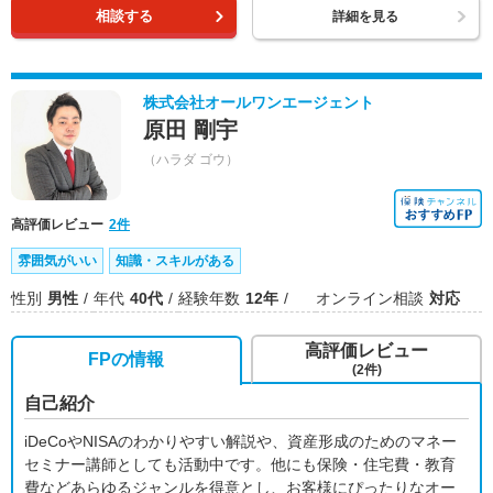
相談する
詳細を見る
株式会社オールワンエージェント
原田 剛宇
（ハラダ ゴウ）
高評価レビュー
2件
雰囲気がいい
知識・スキルがある
性別
男性
年代
40代
経験年数
12年
オンライン相談
対応
高評価レビュー
FPの情報
(2件)
自己紹介
iDeCoやNISAのわかりやすい解説や、資産形成のためのマネー
セミナー講師としても活動中です。他にも保険・住宅費・教育
費などあらゆるジャンルを得意とし、お客様にぴったりなオー