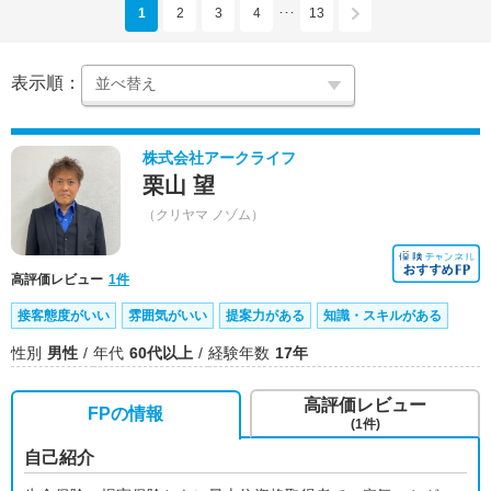
1
2
3
4
13
･･･
表示順：
株式会社アークライフ
栗山 望
（クリヤマ ノゾム）
高評価レビュー
1件
接客態度がいい
雰囲気がいい
提案力がある
知識・スキルがある
性別
男性
年代
60代以上
経験年数
17年
高評価レビュー
FPの情報
(1件)
自己紹介