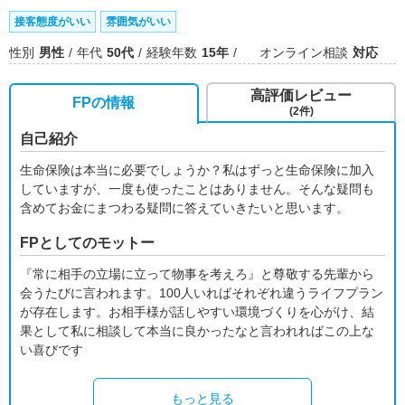
接客態度がいい
雰囲気がいい
性別
男性
年代
50代
経験年数
15年
オンライン相談
対応
高評価レビュー
FPの情報
(2件)
自己紹介
生命保険は本当に必要でしょうか？私はずっと生命保険に加入
していますが、一度も使ったことはありません。そんな疑問も
含めてお金にまつわる疑問に答えていきたいと思います。
FPとしてのモットー
『常に相手の立場に立って物事を考えろ』と尊敬する先輩から
会うたびに言われます。100人いればそれぞれ違うライフプラン
が存在します。お相手様が話しやすい環境づくりを心がけ、結
果として私に相談して本当に良かったなと言われればこの上な
い喜びです
もっと見る