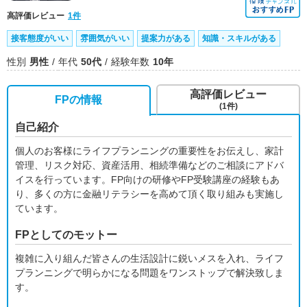
高評価レビュー
1件
接客態度がいい
雰囲気がいい
提案力がある
知識・スキルがある
性別
男性
年代
50代
経験年数
10年
高評価レビュー
FPの情報
(1件)
自己紹介
個人のお客様にライフプランニングの重要性をお伝えし、家計
管理、リスク対応、資産活用、相続準備などのご相談にアドバ
イスを行っています。FP向けの研修やFP受験講座の経験もあ
り、多くの方に金融リテラシーを高めて頂く取り組みも実施し
ています。
FPとしてのモットー
複雑に入り組んだ皆さんの生活設計に鋭いメスを入れ、ライフ
プランニングで明らかになる問題をワンストップで解決致しま
す。