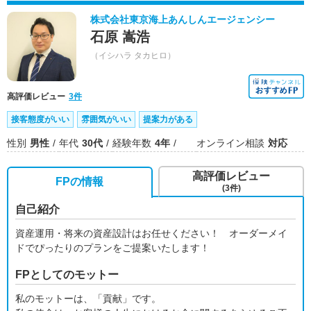
株式会社東京海上あんしんエージェンシー
石原 嵩浩
（イシハラ タカヒロ）
高評価レビュー
3件
接客態度がいい
雰囲気がいい
提案力がある
性別
男性
年代
30代
経験年数
4年
オンライン相談
対応
高評価レビュー
FPの情報
(3件)
自己紹介
資産運用・将来の資産設計はお任せください！ オーダーメイ
ドでぴったりのプランをご提案いたします！
FPとしてのモットー
私のモットーは、「貢献」です。