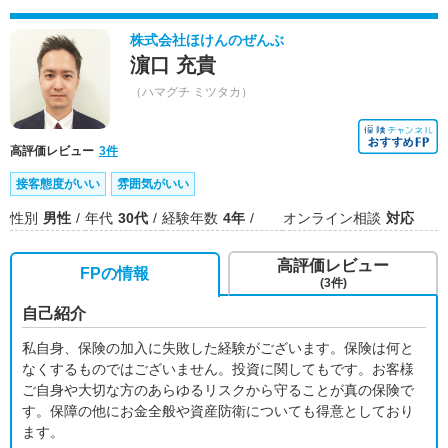
株式会社ほけんのぜんぶ
濵口 充貴
（ハマグチ ミツタカ）
高評価レビュー
3件
接客態度がいい
雰囲気がいい
性別
男性
年代
30代
経験年数
4年
オンライン相談
対応
高評価レビュー
FPの情報
(3件)
自己紹介
私自身、保険の加入に失敗した経験がございます。保険は何と
なくするものではございません。投資に関してもです。お客様
ご自身や大切な方のあらゆるリスクから守ることが真の保険で
す。保障の他にお金全般や資産防衛についても得意としており
ます。