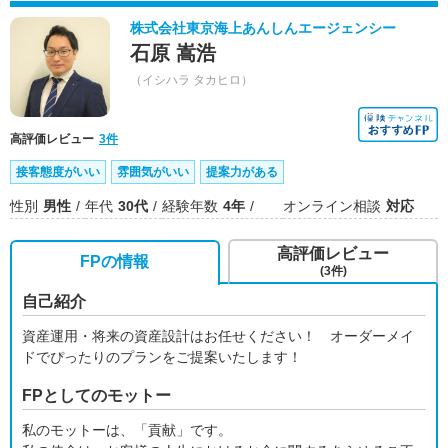
株式会社東京海上あんしんエージェンシー
石原 嵩浩
（イシハラ タカヒロ）
高評価レビュー
3件
接客態度がいい
雰囲気がいい
提案力がある
性別
男性
年代
30代
経験年数
4年
オンライン相談
対応
高評価レビュー
FPの情報
(3件)
自己紹介
資産運用・将来の資産設計はお任せください！ オーダーメイ
ドでぴったりのプランをご提案いたします！
FPとしてのモットー
私のモットーは、「貢献」です。