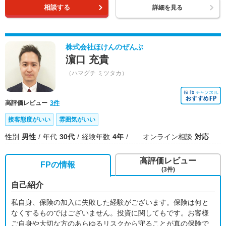
相談する
詳細を見る
株式会社ほけんのぜんぶ
濵口 充貴
（ハマグチ ミツタカ）
高評価レビュー
3件
接客態度がいい
雰囲気がいい
性別
男性
年代
30代
経験年数
4年
オンライン相談
対応
高評価レビュー
FPの情報
(3件)
自己紹介
私自身、保険の加入に失敗した経験がございます。保険は何と
なくするものではございません。投資に関してもです。お客様
ご自身や大切な方のあらゆるリスクから守ることが真の保険で