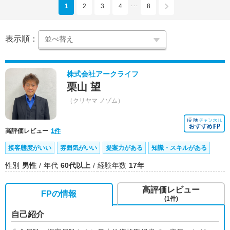
1
2
3
4
8
･･･
表示順：
株式会社アークライフ
栗山 望
（クリヤマ ノゾム）
高評価レビュー
1件
接客態度がいい
雰囲気がいい
提案力がある
知識・スキルがある
性別
男性
年代
60代以上
経験年数
17年
高評価レビュー
FPの情報
(1件)
自己紹介