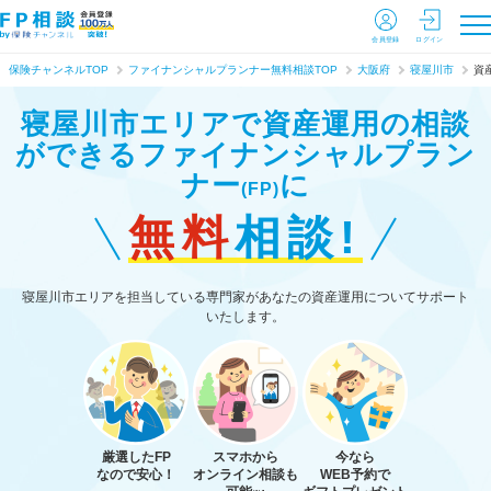
会員登録
ログイン
保険チャンネルTOP
ファイナンシャルプランナー無料相談TOP
大阪府
寝屋川市
資
寝屋川市エリアで資産運用の相談
ができる
ファイナンシャルプラン
ナー
に
(FP)
無料
相談!
寝屋川市エリアを担当している専門家があなたの資産運用についてサポート
いたします。
厳選したFP
スマホから
今なら
なので安心！
オンライン相談も
WEB予約で