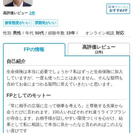
高評価レビュー
2件
接客態度がいい
雰囲気がいい
性別
男性
年代
50代
経験年数
15年
オンライン相談
対応
高評価レビュー
FPの情報
(2件)
自己紹介
生命保険は本当に必要でしょうか？私はずっと生命保険に加入
していますが、一度も使ったことはありません。そんな疑問も
含めてお金にまつわる疑問に答えていきたいと思います。
FPとしてのモットー
『常に相手の立場に立って物事を考えろ』と尊敬する先輩から
会うたびに言われます。100人いればそれぞれ違うライフプラン
が存在します。お相手様が話しやすい環境づくりを心がけ、結
果として私に相談して本当に良かったなと言われればこの上な
い喜びです