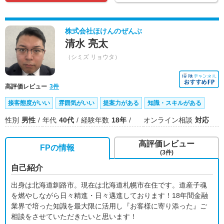
株式会社ほけんのぜんぶ
清水 亮太
（シミズ リョウタ）
高評価レビュー
3件
接客態度がいい
雰囲気がいい
提案力がある
知識・スキルがある
性別
男性
年代
40代
経験年数
18年
オンライン相談
対応
高評価レビュー
FPの情報
(3件)
自己紹介
出身は北海道釧路市。現在は北海道札幌市在住です。道産子魂
を燃やしながら日々精進・日々邁進しております！18年間金融
業界で培った知識を最大限に活用し『お客様に寄り添った』ご
相談をさせていただきたいと思います！