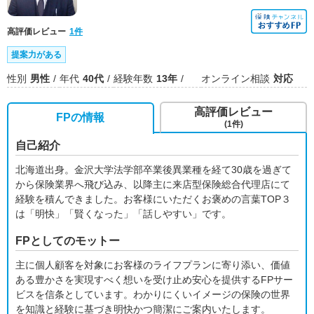
高評価レビュー
1件
提案力がある
性別
男性
年代
40代
経験年数
13年
オンライン相談
対応
高評価レビュー
FPの情報
(1件)
自己紹介
北海道出身。金沢大学法学部卒業後異業種を経て30歳を過ぎて
から保険業界へ飛び込み、以降主に来店型保険総合代理店にて
経験を積んできました。お客様にいただくお褒めの言葉TOP３
は「明快」「賢くなった」「話しやすい」です。
FPとしてのモットー
主に個人顧客を対象にお客様のライフプランに寄り添い、価値
ある豊かさを実現すべく想いを受け止め安心を提供するFPサー
ビスを信条としています。わかりにくいイメージの保険の世界
を知識と経験に基づき明快かつ簡潔にご案内いたします。