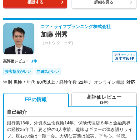
相談する
詳細を見る
コア・ライフプランニング株式会社
加藤 州秀
（カトウ クニヒデ）
高評価レビュー
3件
接客態度がいい
雰囲気がいい
性別
男性
年代
60代以上
経験年数
22年
オンライン相談
対応
高評価レビュー
FPの情報
(3件)
自己紹介
銀行業13年、外資系生命保険14年、保険代理店８年と金融業界
の経験35年目。妻と娘の3人家族。趣味はギターの弾き語りライ
ブ。座右の銘は一期一会。大切な言葉は誠実、平常心、傾聴。