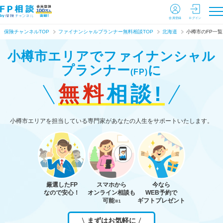
会員登録
ログイン
保険チャンネルTOP
ファイナンシャルプランナー無料相談TOP
北海道
小樽市のFP一覧
小樽市エリアで
ファイナンシャル
プランナー
に
(FP)
無料
相談!
小樽市エリアを担当している専門家があなたの人生をサポートいたします。
厳選したFP
スマホから
今なら
なので安心！
オンライン相談も
WEB予約で
可能
ギフトプレゼント
※1
まずはお気軽に