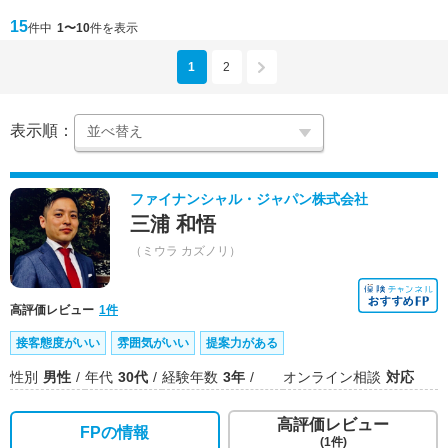
15
件中
1〜10
件を表示
1
2
表示順：
ファイナンシャル・ジャパン株式会社
三浦 和悟
（ミウラ カズノリ）
高評価レビュー
1件
接客態度がいい
雰囲気がいい
提案力がある
性別
男性
年代
30代
経験年数
3年
オンライン相談
対応
高評価レビュー
FPの情報
(1件)