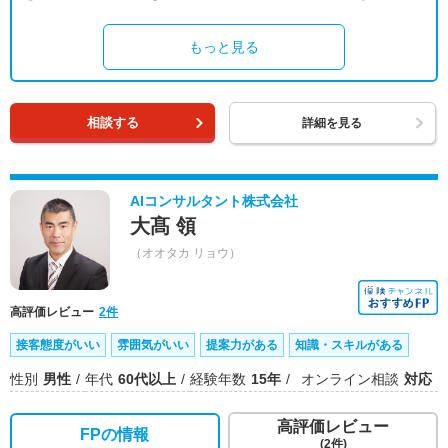
もっと見る
相談する
詳細を見る
AIコンサルタント株式会社
大髙 領
（オオタカ リョウ）
高評価レビュー
2件
接客態度がいい
雰囲気がいい
提案力がある
知識・スキルがある
性別
男性
年代
60代以上
経験年数
15年
オンライン相談
対応
高評価レビュー
FPの情報
(2件)