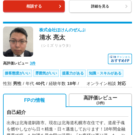
相談する
詳細を見る
株式会社ほけんのぜんぶ
清水 亮太
（シミズ リョウタ）
高評価レビュー
3件
接客態度がいい
雰囲気がいい
提案力がある
知識・スキルがある
性別
男性
年代
40代
経験年数
18年
オンライン相談
対応
高評価レビュー
FPの情報
(3件)
自己紹介
出身は北海道釧路市。現在は北海道札幌市在住です。道産子魂
を燃やしながら日々精進・日々邁進しております！18年間金融