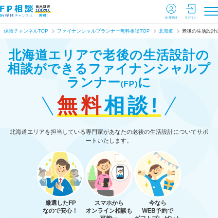
会員登録
ログイン
保険チャンネルTOP
ファイナンシャルプランナー無料相談TOP
北海道
老後の生活設計
北海道エリアで老後の生活設計の
相談ができる
ファイナンシャルプ
ランナー
に
(FP)
無料
相談!
北海道エリアを担当している専門家があなたの老後の生活設計についてサポ
ートいたします。
厳選したFP
スマホから
今なら
なので安心！
オンライン相談も
WEB予約で