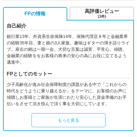
高評価レビュー
FPの情報
(3件)
自己紹介
銀行業13年、外資系生命保険14年、保険代理店８年と金融業界
の経験35年目。妻と娘の3人家族。趣味はギターの弾き語りライ
ブ。座右の銘は一期一会。大切な言葉は誠実、平常心、傾聴。
金融業の経験ををお客様の将来の安心の為にお役に立てるよう
邁進中。
FPとしてのモットー
少子高齢化が進み社会保障制度の課題がある中で「これからの
時代をどうように乗り越えるか」をテーマに、お客様のお声に
傾聴しお客様とご家族が生涯にわたり安心した資金準備のお手
伝いをさせて頂き悦んで頂く事を大切にしています。
もっと見る