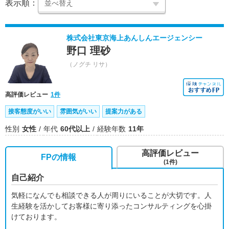
表示順：
株式会社東京海上あんしんエージェンシー
野口 理砂
（ノグチ リサ）
高評価レビュー
1件
接客態度がいい
雰囲気がいい
提案力がある
性別
女性
年代
60代以上
経験年数
11年
高評価レビュー
FPの情報
(1件)
自己紹介
気軽になんでも相談できる人が周りにいることが大切です。人
生経験を活かしてお客様に寄り添ったコンサルティングを心掛
けております。