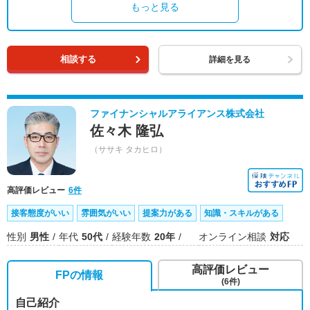
もっと見る
相談する
詳細を見る
ファイナンシャルアライアンス株式会社
佐々木 隆弘
（ササキ タカヒロ）
高評価レビュー
6件
接客態度がいい
雰囲気がいい
提案力がある
知識・スキルがある
性別
男性
年代
50代
経験年数
20年
オンライン相談
対応
高評価レビュー
FPの情報
(6件)
自己紹介