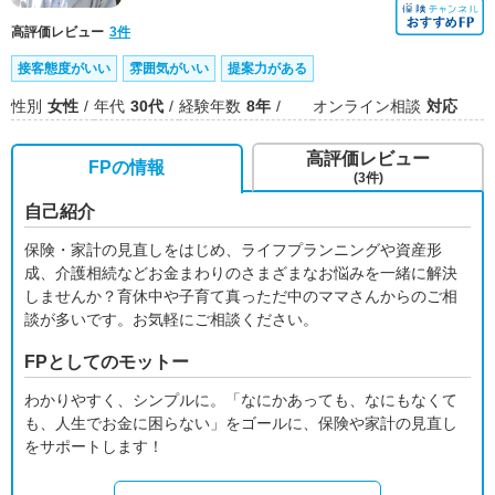
高評価レビュー
3件
接客態度がいい
雰囲気がいい
提案力がある
性別
女性
年代
30代
経験年数
8年
オンライン相談
対応
高評価レビュー
FPの情報
(3件)
自己紹介
保険・家計の見直しをはじめ、ライフプランニングや資産形
成、介護相続などお金まわりのさまざまなお悩みを一緒に解決
しませんか？育休中や子育て真っただ中のママさんからのご相
談が多いです。お気軽にご相談ください。
FPとしてのモットー
わかりやすく、シンプルに。「なにかあっても、なにもなくて
も、人生でお金に困らない」をゴールに、保険や家計の見直し
をサポートします！