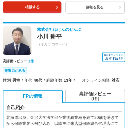
相談する
詳細を見る
株式会社ほけんのぜんぶ
小川 耕平
（オガワ コウヘイ）
高評価レビュー
1件
提案力がある
性別
男性
年代
40代
経験年数
13年
オンライン相談
対応
高評価レビュー
FPの情報
(1件)
自己紹介
北海道出身。金沢大学法学部卒業後異業種を経て30歳を過ぎて
から保険業界へ飛び込み、以降主に来店型保険総合代理店にて