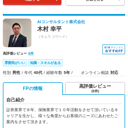
AIコンサルタント株式会社
木村 幸平
（キムラ コウヘイ）
高評価レビュー
6件
雰囲気がいい
知識・スキルがある
性別
男性
年代
40代
経験年数
5年
オンライン相談
対応
高評価レビュー
FPの情報
(6件)
自己紹介
証券業界で８年、保険業界で１０年活動をさせて頂いているキ
ャリアを生かし、様々な角度からお客様のニーズにあわせたご
案内をさせて頂きます。