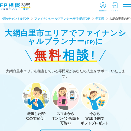
会員登録
ログイン
保険チャンネルTOP
ファイナンシャルプランナー無料相談TOP
千葉県
大網白里市のF
大網白里市エリアで
ファイナンシ
ャルプランナー
に
(FP)
無料
相談!
大網白里市エリアを担当している専門家があなたの人生をサポートいたしま
す。
厳選したFP
スマホから
今なら
なので安心！
オンライン相談も
WEB予約で
可能
ギフトプレゼント
※1