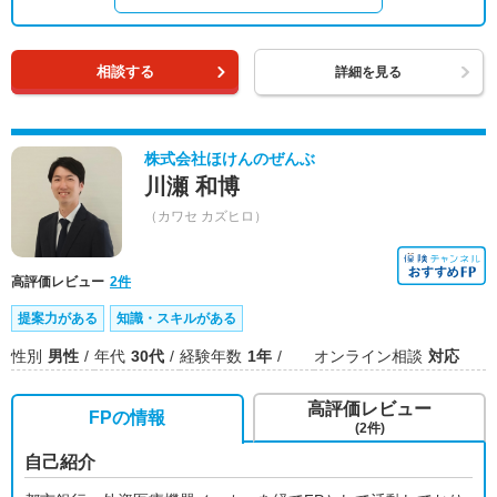
相談する
詳細を見る
株式会社ほけんのぜんぶ
川瀬 和博
（カワセ カズヒロ）
高評価レビュー
2件
提案力がある
知識・スキルがある
性別
男性
年代
30代
経験年数
1年
オンライン相談
対応
高評価レビュー
FPの情報
(2件)
自己紹介