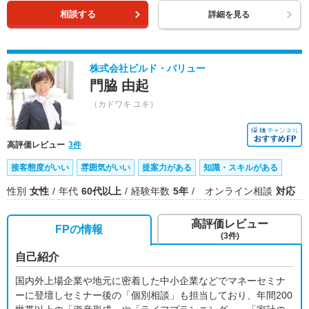
相談する
詳細を見る
株式会社ビルド・バリュー
門脇 由起
（カドワキ ユキ）
高評価レビュー
3件
接客態度がいい
雰囲気がいい
提案力がある
知識・スキルがある
性別
女性
年代
60代以上
経験年数
5年
オンライン相談
対応
高評価レビュー
FPの情報
(3件)
自己紹介
国内外上場企業や地元に密着した中小企業などでマネーセミナ
ーに登壇しセミナー後の「個別相談」も担当しており、年間200