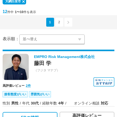
大網白里市
12
件中
1〜10
件を表示
1
2
表示順：
EMPRO Risk Management株式会社
藤田 学
（フジタ マナブ）
高評価レビュー
2件
接客態度がいい
雰囲気がいい
性別
男性
年代
30代
経験年数
4年
オンライン相談
対応
高評価レビュー