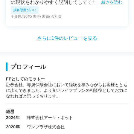
の現状をわかりやすく説明してしてくださいまし
続きを読む
た。特に現在と過去の株式市場の比較、また、現在
接客態度がいい
までの相場の流れのお話は参考になりました。他に
千葉県
30代
男性
未婚
会社員
も投資におけるご自身の体験談は説得力がありまし
た。その後、私自身の投資内容を確認していただき
ました。その上で不安定な現在の状況では手を広げ
さらに1件のレビューを見る
ず、寧ろリスクのある株よりも、一旦保有する現金
の割合を増やしていく方向が良いとアドバイスをい
ただきました。自分だけでは、この考えには至らな
かったと思うので、第三者の意見と言うものは大切
プロフィール
だと身に染みました。
FPとしてのモットー
証券会社、専属保険会社において経験を積みながらお客様ととも
に歩んできました。より良いライフプランの相談役としてお力に
なれればと思っております。
経歴
2024年
株式会社アーク・ネット
2020年
ワンプラザ株式会社