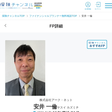
会員登録
ログイン
保険チャンネルTOP
ファイナンシャルプランナー無料相談TOP
安井 一倫
FP詳細
株式会社アーク・ネット
安井 一倫
ヤスイ カズミチ