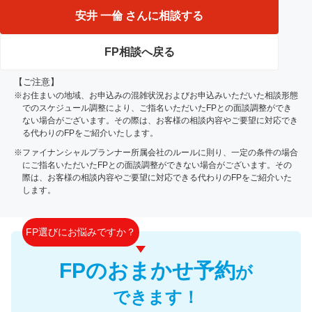
鷹市、調布市、府中市、小金井市、国分寺市、国立市、西
安井 一倫 さんに相談する
東京市、東村山市、武蔵野市、東久留米市
FP相談へ戻る
【ご注意】
※お住まいの地域、お申込みの混雑状況およびお申込みいただいた相談形態
でのスケジュール調整により、ご指名いただいたFPとの面談調整ができ
ない場合がございます。その際は、お客様の相談内容やご要望に対応でき
る代わりのFPをご紹介いたします。
※ファイナンシャルプランナー所属会社のルールに則り、一定の条件の場合
にご指名いただいたFPとの面談調整ができない場合がございます。その
際は、お客様の相談内容やご要望に対応できる代わりのFPをご紹介いた
します。
FP選びにお悩みですか？
FPのおまかせ予約
が
できます！