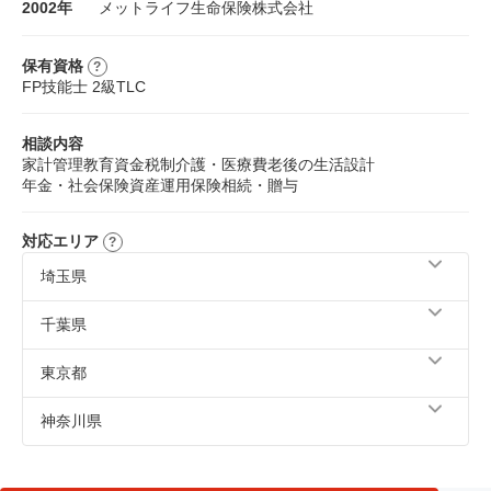
2002年
メットライフ生命保険株式会社
保有資格
FP技能士 2級
TLC
相談内容
家計管理
教育資金
税制
介護・医療費
老後の生活設計
年金・社会保険
資産運用
保険
相続・贈与
対応エリア
埼玉県
川越市、さいたま市、越谷市、所沢市、三郷市、東松山
千葉県
市、富士見市、朝霞市、志木市、和光市、ふじみ野市、川
口市、上尾市、蕨市、戸田市、春日部市、草加市、狭山
柏市、船橋市、野田市、松戸市、流山市、我孫子市、鎌ケ
東京都
市、入間市、新座市、八潮市
谷市、市川市、千葉市、習志野市、八千代市、浦安市、四
街道市、市原市、白井市
立川市、小平市、新宿区、中央区、品川区、板橋区、渋谷
神奈川県
区、世田谷区、中野区、杉並区、練馬区、江東区、台東
区、墨田区、葛飾区、江戸川区、千代田区、港区、目黒
横浜市、川崎市
区、大田区、豊島区、文京区、北区、荒川区、足立区、三