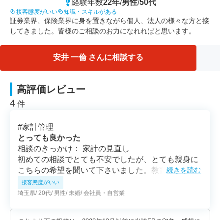
経験年数
22年
/
男性
/
50代
接客態度がいい
知識・スキルがある
証券業界、保険業界に身を置きながら個人、法人の様々な方と接
してきました。皆様のご相談のお力になれればと思います。
安井 一倫 さんに相談する
高評価レビュー
4
件
#
家計管理
とっても良かった
相談のきっかけ： 家計の見直し
初めての相談でとても不安でしたが、とても親身に
こちらの希望を聞いて下さいました。教育資金につ
続きを読む
いて相談しましたが、話の組み立てが上手く、順を
接客態度がいい
追って説明して下さったので、納得してから話を進
埼玉県
20代
男性
未婚
会社員・自営業
める事が出来ました。専門的な知識がある上での助
言も的確で、本当に思い切って相談に伺って良かっ