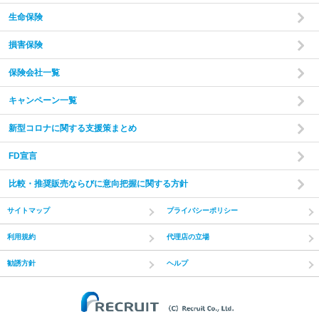
あなたやご家族の状況やご希望をお伺いいたします。
現在
生命保険
の収入・支出・貯蓄の状況から、家計のバランスを把握し
た上で診断を行います。
損害保険
保険会社一覧
step
2
キャンペーン一覧
新型コロナに関する支援策まとめ
FD宣言
比較・推奨販売ならびに意向把握に関する方針
サイトマップ
プライバシーポリシー
利用規約
代理店の立場
未来のライフプランを作成
勧誘方針
ヘルプ
お伺いした内容をもとに、今後の長期キャッシュフローを
算出し、あなたにあった未来のライフプランをご提案いた
(C) Recruit Co.,
します。