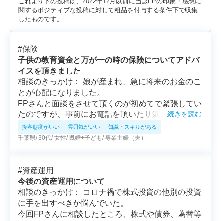
これより下の投稿は、2022年12月以前に当該FPの印象・感想に
たと思いました。
関するポジティブな投稿に対して粗品を付与する条件下で収集
したものです。
#
保険
子供の教育資金と万が一の時の保険についてアドバ
イスを頂きました
相談のきっかけ： 娘が産まれ、急に将来のお金のこ
とが心配になりました。
FPさんと面談をさせて頂くのが初めてで緊張してい
たのですが、事前にお電話を頂いたり気さくに話し
続きを読む
かけてくださったので、想像以上に楽しく相談に乗
接客態度がいい
雰囲気がいい
知識・スキルがある
って頂けました。産後育児で忙しく、将来の教育資
千葉県
30代
女性
既婚+子ども
専業主婦（夫）
金や万が一の時にどれくらいのお金が必要なのかを
調べることができなかったので、かなり初歩的な質
問ばかりしてしまいましたが、嫌な顔もせず丁寧に
#
資産運用
お答えいただけて助かりました。
今後の資産運用について
相談のきっかけ： コロナ禍で株式投資の他別の投資
に手を出すべきか悩んでいた。
今回FPさんに相談したところ、株式や債券、為替等