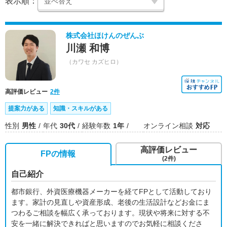
表示順：
株式会社ほけんのぜんぶ
川瀬 和博
（カワセ カズヒロ）
高評価レビュー
2件
提案力がある
知識・スキルがある
性別
男性
年代
30代
経験年数
1年
オンライン相談
対応
高評価レビュー
FPの情報
(2件)
自己紹介
都市銀行、外資医療機器メーカーを経てFPとして活動しており
ます。家計の見直しや資産形成、老後の生活設計などお金にま
つわるご相談を幅広く承っております。現状や将来に対する不
安を一緒に解決できればと思いますのでお気軽に相談くださ