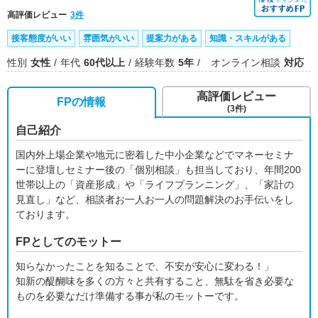
高評価レビュー
3件
接客態度がいい
雰囲気がいい
提案力がある
知識・スキルがある
性別
女性
年代
60代以上
経験年数
5年
オンライン相談
対応
高評価レビュー
FPの情報
(3件)
自己紹介
国内外上場企業や地元に密着した中小企業などでマネーセミナ
ーに登壇しセミナー後の「個別相談」も担当しており、年間200
世帯以上の「資産形成」や「ライフプランニング」、「家計の
見直し」など、相談者お一人お一人の問題解決のお手伝いをし
ております。
FPとしてのモットー
知らなかったことを知ることで、不安が安心に変わる！」
知新の醍醐味を多くの方々と共有すること、無駄を省き必要な
ものを必要なだけ準備する事が私のモットーです。