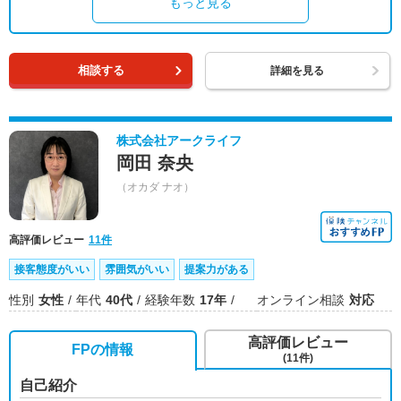
もっと見る
相談する
詳細を見る
株式会社アークライフ
岡田 奈央
（オカダ ナオ）
高評価レビュー
11件
接客態度がいい
雰囲気がいい
提案力がある
性別
女性
年代
40代
経験年数
17年
オンライン相談
対応
高評価レビュー
FPの情報
(11件)
自己紹介