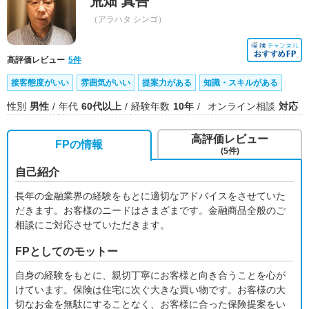
荒畑 真吾
（アラハタ シンゴ）
高評価レビュー
5件
接客態度がいい
雰囲気がいい
提案力がある
知識・スキルがある
性別
男性
年代
60代以上
経験年数
10年
オンライン相談
対応
高評価レビュー
FPの情報
(5件)
自己紹介
長年の金融業界の経験をもとに適切なアドバイスをさせていた
だきます。お客様のニードはさまざまです。金融商品全般のご
相談にご対応させていただきます。
FPとしてのモットー
自身の経験をもとに、親切丁寧にお客様と向き合うことを心が
けています。保険は住宅に次ぐ大きな買い物です。お客様の大
切なお金を無駄にすることなく、お客様に合った保険提案をい