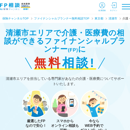
会員登録
ログイン
保険チャンネルTOP
ファイナンシャルプランナー無料相談TOP
東京都
清瀬市
介護
清瀬市エリアで介護・医療費の相
談ができる
ファイナンシャルプラ
ンナー
に
(FP)
無料
相談!
清瀬市エリアを担当している専門家があなたの介護・医療費についてサポー
トいたします。
厳選したFP
スマホから
今なら
なので安心！
オンライン相談も
WEB予約で