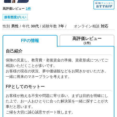
高評価レビュー
1件
接客態度がいい
性別
男性
年代
30代
経験年数
7年
オンライン相談
対応
高評価レビュー
FPの情報
(1件)
自己紹介
保険の見直し、教育費・老後資金の準備、資産形成についてご
相談いただくことが多いです。
お客様の現在の状況、夢や価値観などをお聞きかせいただき、
一緒に将来のマネープランを考えます。
FPとしてのモットー
お客様が抱える不安や問題に寄り添い、まずは目的を明確にし
た上で、お一人おひとりに合った解決策を一緒に探すことが大
事だと思います。
ご縁を大切に誠心誠意サポート致します。