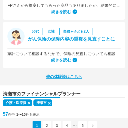
FPさんから提案してもらった商品もありましたが、結果的には私の会社の団体保険に入るのが一番いいことを教えていただいて、そうすることにしました。
続きを読む
50代
女性
夫婦＋子ども2人
がん保険の保障内容の重複を見直すことに
家計について相談するなかで、保険の見直しについても相談しました。医療保険は、入院5日目から最低限の給付金を受け取れるものに加入していましたが、保険料を少しプラスするだけで、入院1日目から給付金を受け取れる、手厚いものに乗り換えることができました。
続きを読む
他の体験談はこちら
清瀬市のファイナンシャルプランナー
介護・医療費
清瀬市
57
件中
1〜10
件を表示
1
2
3
4
6
･･･