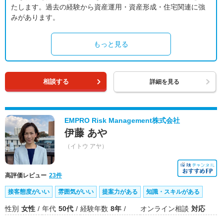
たします。過去の経験から資産運用・資産形成・住宅関連に強
みがあります。
もっと見る
相談する
詳細を見る
EMPRO Risk Management株式会社
伊藤 あや
（イトウ アヤ）
高評価レビュー
23件
接客態度がいい
雰囲気がいい
提案力がある
知識・スキルがある
性別
女性
年代
50代
経験年数
8年
オンライン相談
対応