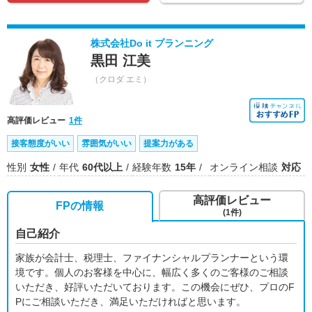
株式会社Do it プランニング
黒田 江美
（クロダ エミ）
高評価レビュー
1件
接客態度がいい
雰囲気がいい
提案力がある
性別
女性
年代
60代以上
経験年数
15年
オンライン相談
対応
高評価レビュー
FPの情報
(1件)
自己紹介
家族が会計士、税理士、ファイナンシャルプランナーという環
境です。個人のお客様を中心に、幅広く多くのご客様のご相談
いただき、好評いただいております。この機会にぜひ、プロのF
Pにご相談いただき、満足いただければと思います。