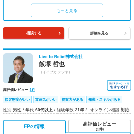
もっと見る
相談する
詳細を見る
Live to Relief株式会社
飯塚 哲也
（イイヅカ テツヤ）
高評価レビュー
1件
接客態度がいい
雰囲気がいい
提案力がある
知識・スキルがある
性別
男性
年代
60代以上
経験年数
21年
オンライン相談
対応
高評価レビュー
FPの情報
(1件)