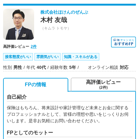
株式会社ほけんのぜんぶ
木村 友哉
（キムラ トモヤ）
高評価レビュー
2件
接客態度がいい
雰囲気がいい
知識・スキルがある
性別
男性
年代
40代
経験年数
5年
オンライン相談
対応
高評価レビュー
FPの情報
(2件)
自己紹介
保険はもちろん、将来設計や家計管理など未来とお金に関する
プロフェッショナルとして、皆様の理想や思いをじっくりお伺
いします。是非お気軽にお問い合わせください。
FPとしてのモットー