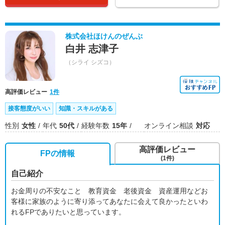
株式会社ほけんのぜんぶ
白井 志津子
（シライ シズコ）
高評価レビュー
1件
接客態度がいい
知識・スキルがある
性別
女性
年代
50代
経験年数
15年
オンライン相談
対応
高評価レビュー
FPの情報
(1件)
自己紹介
お金周りの不安なこと 教育資金 老後資金 資産運用などお
客様に家族のように寄り添ってあなたに会えて良かったといわ
れるFPでありたいと思っています。