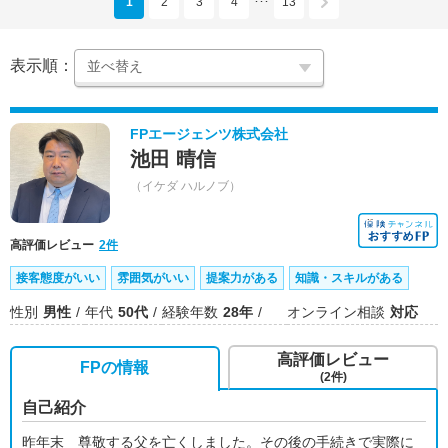
1
2
3
4
13
･･･
表示順：
FPエージェンツ株式会社
池田 晴信
（イケダ ハルノブ）
高評価レビュー
2件
接客態度がいい
雰囲気がいい
提案力がある
知識・スキルがある
性別
男性
年代
50代
経験年数
28年
オンライン相談
対応
高評価レビュー
FPの情報
(2件)
自己紹介
昨年末 尊敬する父を亡くしました。その後の手続きで実際に