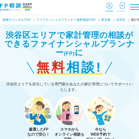
会員登録
ログイン
保険チャンネルTOP
ファイナンシャルプランナー無料相談TOP
東京都
渋谷区
家計
渋谷区エリアで家計管理の相談が
できる
ファイナンシャルプランナ
ー
に
(FP)
無料
相談!
渋谷区エリアを担当している専門家があなたの家計管理についてサポートい
たします。
厳選したFP
スマホから
今なら
なので安心！
オンライン相談も
WEB予約で