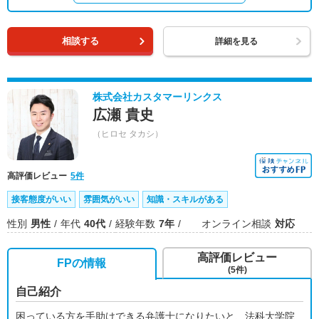
相談する
詳細を見る
株式会社カスタマーリンクス
広瀬 貴史
（ヒロセ タカシ）
高評価レビュー
5件
接客態度がいい
雰囲気がいい
知識・スキルがある
性別
男性
年代
40代
経験年数
7年
オンライン相談
対応
高評価レビュー
FPの情報
(5件)
自己紹介
困っている方を手助けできる弁護士になりたいと、法科大学院