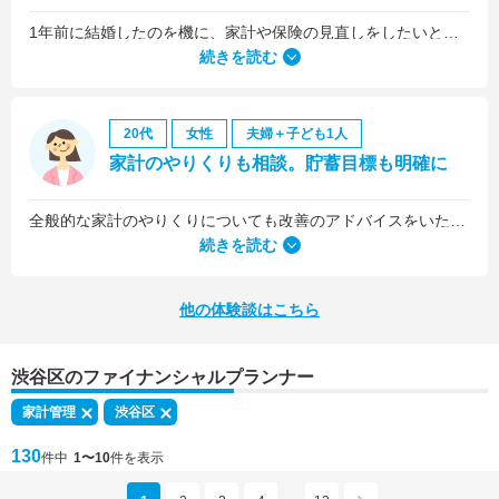
1年前に結婚したのを機に、家計や保険の見直しをしたいと思っていましたが、夫がお金に無頓着どころか、使ってナンボというタイプで、１年間なかなか聞き入れてもらえませんでした。
続きを読む
20代
女性
夫婦＋子ども1人
家計のやりくりも相談。貯蓄目標も明確に
全般的な家計のやりくりについても改善のアドバイスをいただきました。
続きを読む
他の体験談はこちら
渋谷区のファイナンシャルプランナー
家計管理
渋谷区
130
件中
1〜10
件を表示