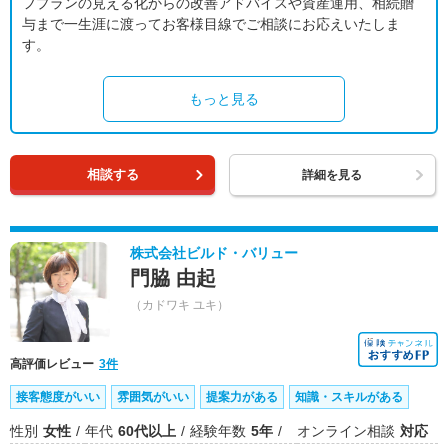
フプランの見える化からの改善アドバイスや資産運用、相続贈
与まで一生涯に渡ってお客様目線でご相談にお応えいたしま
す。
もっと見る
相談する
詳細を見る
株式会社ビルド・バリュー
門脇 由起
（カドワキ ユキ）
高評価レビュー
3件
接客態度がいい
雰囲気がいい
提案力がある
知識・スキルがある
性別
女性
年代
60代以上
経験年数
5年
オンライン相談
対応