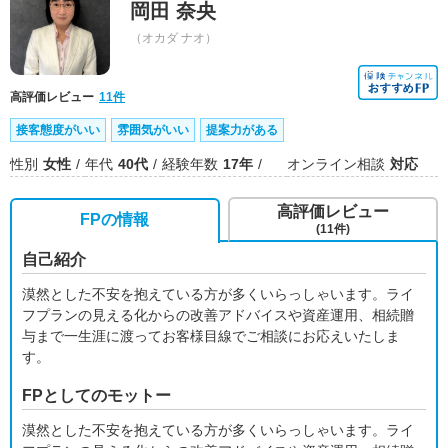
岡田 奈央
（オカダ ナオ）
高評価レビュー
11件
接客態度がいい
雰囲気がいい
提案力がある
性別
女性
年代
40代
経験年数
17年
オンライン相談
対応
高評価レビュー
FPの情報
(11件)
自己紹介
漠然とした不安を抱えている方が多くいらっしゃいます。ライ
フプランの見える化からの改善アドバイスや資産運用、相続贈
与まで一生涯に渡ってお客様目線でご相談にお応えいたしま
す。
FPとしてのモットー
漠然とした不安を抱えている方が多くいらっしゃいます。ライ