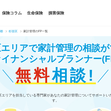
保険コラム
生命保険
損害保険
都
杉並区
家計管理のFP一覧
区エリアで家計管理の相談が
ァイナンシャルプランナー
(F
無料
相談!
区エリアを担当している専門家があなたの家計管理についてサポートい
す。