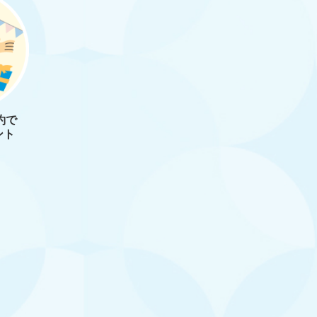
約で
ント