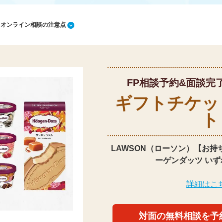
1 オンライン相談の注意点
FP相談予約&面談完
ギフトチケッ
ト
LAWSON（ローソン）【お持
ーゲンダッツ いず
詳細はこ
対面の無料相談を予