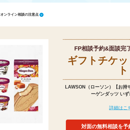
1 オンライン相談の注意点
FP相談予約&面談完
ギフトチケッ
ト
LAWSON（ローソン）【お持
ーゲンダッツ いず
詳細はこ
対面の無料相談を予