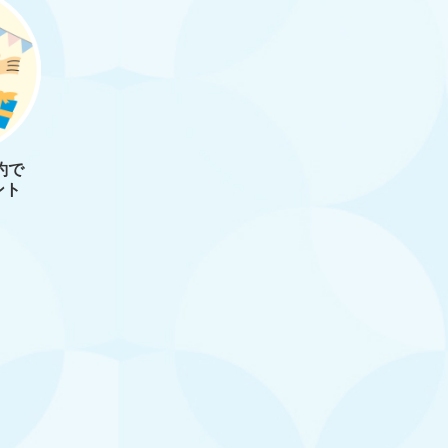
約で
ント