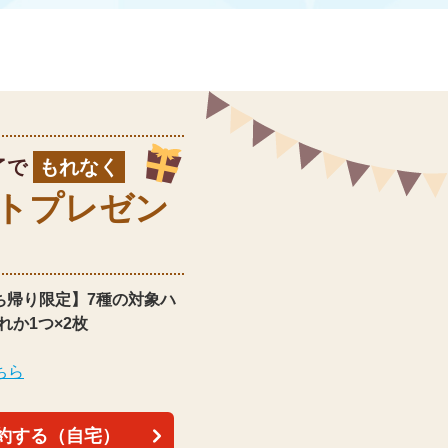
了で
もれなく
ト
プレゼン
ち帰り限定】
7種の対象ハ
れか1つ×2枚
ちら
約する（自宅）