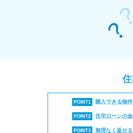
住
購入できる物件
POINT
1
住宅ローンの金
POINT
2
無理なく返せる
POINT
3