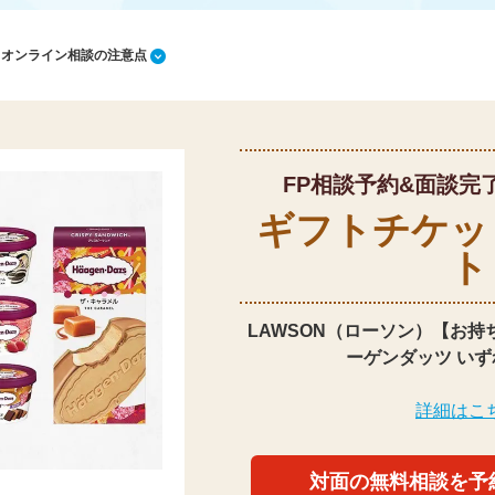
1 オンライン相談の注意点
FP相談予約&面談完
ギフトチケッ
ト
LAWSON（ローソン）【お持
ーゲンダッツ いず
詳細はこ
対面の無料相談を予