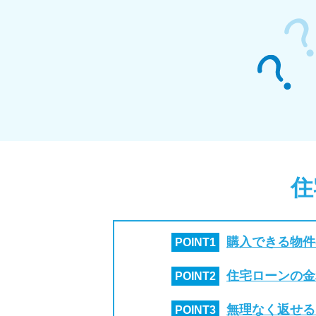
住
購入できる物件
POINT
1
住宅ローンの金
POINT
2
無理なく返せる
POINT
3