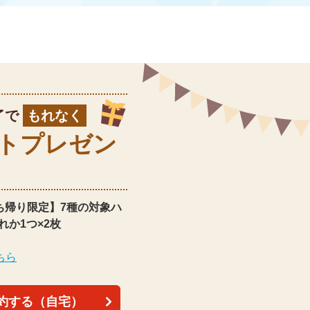
了で
もれなく
ト
プレゼン
ち帰り限定】
7種の対象ハ
れか1つ×2枚
ちら
約する（自宅）