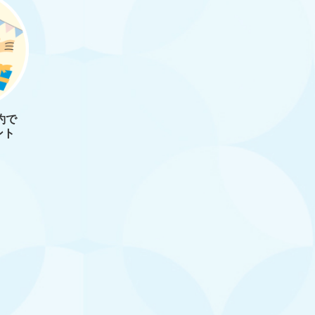
約で
ント