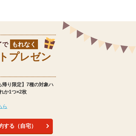
了で
もれなく
ト
プレゼン
ち帰り限定】
7種の対象ハ
れか1つ×2枚
ちら
約する（自宅）