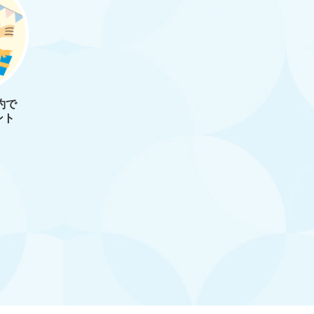
約で
ント