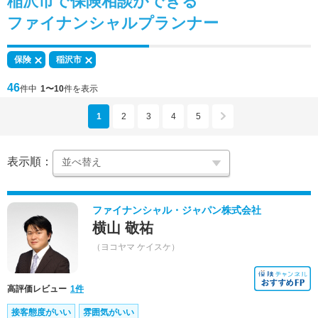
稲沢市で
保険相談
ができる
ファイナンシャルプランナー
保険
稲沢市
46
件中
1〜10
件を表示
1
2
3
4
5
表示順：
ファイナンシャル・ジャパン株式会社
横山 敬祐
（ヨコヤマ ケイスケ）
高評価レビュー
1件
接客態度がいい
雰囲気がいい