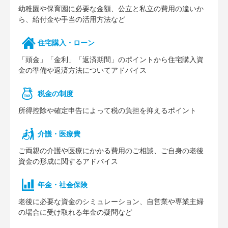
幼稚園や保育園に必要な⾦額、公⽴と私⽴の費⽤の違いか
ら、給付⾦や⼿当の活⽤⽅法など
住宅購⼊・ローン
「頭⾦」「⾦利」「返済期間」のポイントから住宅購⼊資
⾦の準備や返済⽅法についてアドバイス
税⾦の制度
所得控除や確定申告によって税の負担を抑えるポイント
介護・医療費
ご両親の介護や医療にかかる費⽤のご相談、ご⾃⾝の⽼後
資⾦の形成に関するアドバイス
年⾦・社会保険
⽼後に必要な資⾦のシミュレーション、⾃営業や専業主婦
の場合に受け取れる年⾦の疑問など