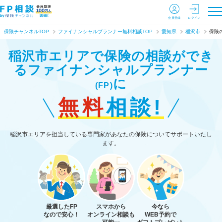
会員登録
ログイン
保険チャンネルTOP
ファイナンシャルプランナー無料相談TOP
愛知県
稲沢市
保険
稲沢市エリアで保険の相談ができ
る
ファイナンシャルプランナー
に
(FP)
無料
相談!
稲沢市エリアを担当している専門家があなたの保険についてサポートいたし
ます。
厳選したFP
スマホから
今なら
なので安心！
オンライン相談も
WEB予約で