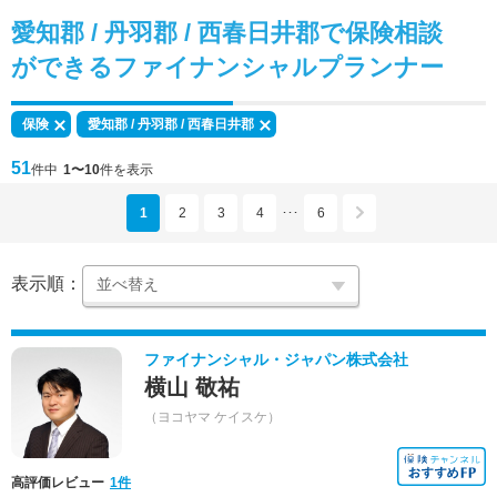
愛知郡 / 丹羽郡 / 西春日井郡で
保険相談
ができる
ファイナンシャルプランナー
保険
愛知郡 / 丹羽郡 / 西春日井郡
51
件中
1〜10
件を表示
1
2
3
4
6
･･･
表示順：
ファイナンシャル・ジャパン株式会社
横山 敬祐
（ヨコヤマ ケイスケ）
高評価レビュー
1件