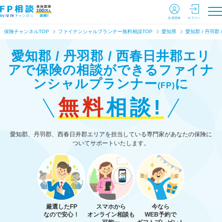
会員登録
ログイン
保険チャンネルTOP
ファイナンシャルプランナー無料相談TOP
愛知県
愛知郡 / 丹羽郡
愛知郡 / 丹羽郡 / 西春日井郡エリ
アで保険の相談ができる
ファイナ
ンシャルプランナー
に
(FP)
無料
相談!
愛知郡、丹羽郡、西春日井郡エリアを担当している専門家があなたの保険に
ついてサポートいたします。
厳選したFP
スマホから
今なら
なので安心！
オンライン相談も
WEB予約で