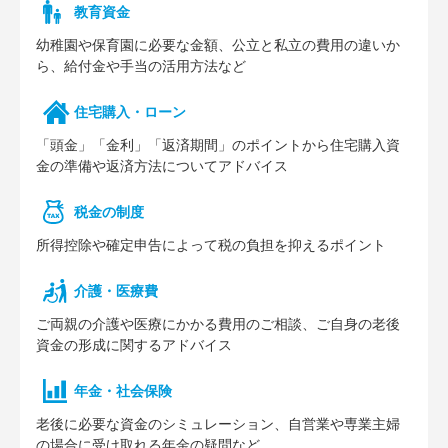
教育資金
幼稚園や保育園に必要な⾦額、公⽴と私⽴の費⽤の違いか
ら、給付⾦や⼿当の活⽤⽅法など
住宅購⼊・ローン
「頭⾦」「⾦利」「返済期間」のポイントから住宅購⼊資
⾦の準備や返済⽅法についてアドバイス
税⾦の制度
所得控除や確定申告によって税の負担を抑えるポイント
介護・医療費
ご両親の介護や医療にかかる費⽤のご相談、ご⾃⾝の⽼後
資⾦の形成に関するアドバイス
年⾦・社会保険
⽼後に必要な資⾦のシミュレーション、⾃営業や専業主婦
の場合に受け取れる年⾦の疑問など