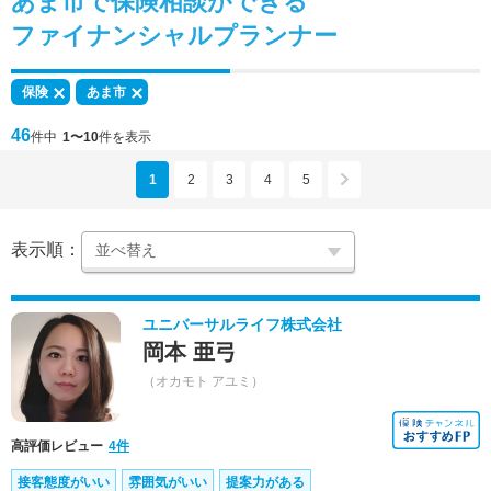
あま市で
保険相談
ができる
ファイナンシャルプランナー
保険
あま市
46
件中
1〜10
件を表示
1
2
3
4
5
表示順：
ユニバーサルライフ株式会社
岡本 亜弓
（オカモト アユミ）
高評価レビュー
4件
接客態度がいい
雰囲気がいい
提案力がある