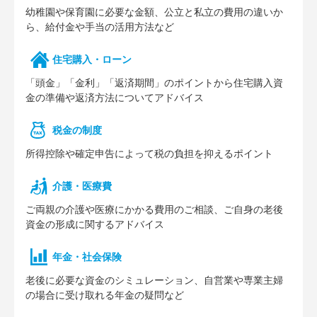
幼稚園や保育園に必要な⾦額、公⽴と私⽴の費⽤の違いか
ら、給付⾦や⼿当の活⽤⽅法など
住宅購⼊・ローン
「頭⾦」「⾦利」「返済期間」のポイントから住宅購⼊資
⾦の準備や返済⽅法についてアドバイス
税⾦の制度
所得控除や確定申告によって税の負担を抑えるポイント
介護・医療費
ご両親の介護や医療にかかる費⽤のご相談、ご⾃⾝の⽼後
資⾦の形成に関するアドバイス
年⾦・社会保険
⽼後に必要な資⾦のシミュレーション、⾃営業や専業主婦
の場合に受け取れる年⾦の疑問など