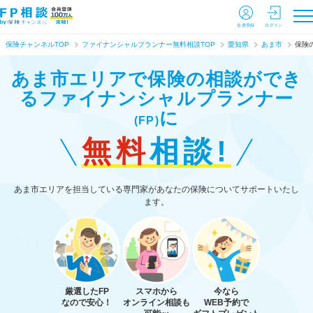
会員登録
ログイン
保険チャンネルTOP
ファイナンシャルプランナー無料相談TOP
愛知県
あま市
保険
あま市エリアで保険の相談ができ
る
ファイナンシャルプランナー
に
(FP)
無料
相談!
あま市エリアを担当している専門家があなたの保険についてサポートいたし
ます。
厳選したFP
スマホから
今なら
なので安心！
オンライン相談も
WEB予約で