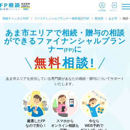
会員登録
ログイン
保険チャンネルTOP
ファイナンシャルプランナー無料相談TOP
愛知県
あま市
相続
あま市エリアで相続・贈与の相談
ができる
ファイナンシャルプラン
ナー
に
(FP)
無料
相談!
あま市エリアを担当している専門家があなたの相続・贈与についてサポート
いたします。
厳選したFP
スマホから
今なら
なので安心！
オンライン相談も
WEB予約で