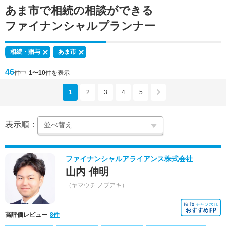
あま市で
相続の相談
ができる
ファイナンシャルプランナー
相続・贈与
あま市
46
件中
1〜10
件を表示
1
2
3
4
5
表示順：
ファイナンシャルアライアンス株式会社
山内 伸明
（ヤマウチ ノブアキ）
高評価レビュー
8件