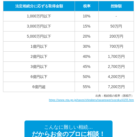
法定相続分に応ずる取得金額
税率
控除額
1,000万円以下
10%
-
3,000万円以下
15%
50万円
5,000万円以下
20%
200万円
1億円以下
30%
700万円
2億円以下
40%
1,700万円
3億円以下
45%
2,700万円
6億円以下
50%
4,200万円
6億円超
55%
7,200万円
出典：相続税の税率（国税庁）
https://www.nta.go.jp/taxes/shiraberu/taxanswer/sozoku/4155.htm
こんなに難しい相続…
だからお金のプロに相談！