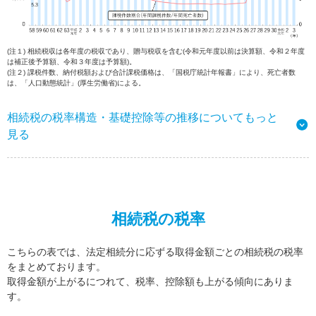
(注１) 相続税収は各年度の税収であり、贈与税収を含む(令和元年度以前は決算額、令和２年度
は補正後予算額、令和３年度は予算額)。
(注２) 課税件数、納付税額および合計課税価格は、「国税庁統計年報書」により、死亡者数
は、「人口動態統計」(厚生労働省)による。
相続税の税率構造・基礎控除等の推移についてもっと
見る
相続税の税率
こちらの表では、法定相続分に応ずる取得金額ごとの相続税の税率
をまとめております。
取得金額が上がるにつれて、税率、控除額も上がる傾向にありま
す。