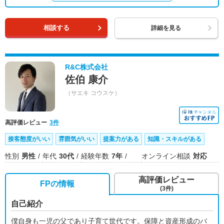
相談する
詳細を見る
R&C株式会社
佐伯 康介
（サエキ コウスケ）
高評価レビュー
3件
接客態度がいい
雰囲気がいい
提案力がある
知識・スキルがある
性別
男性
年代
30代
経験年数
7年
オンライン相談
対応
高評価レビュー
FPの情報
(3件)
自己紹介
僕自身も一児の父であり子育て世代です。保障と資産形成のバ