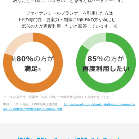
あなたと一緒にこれからのことを考えるパートナーです。
ファイナンシャルプランナーを利用した方は
FPの専門性・提案力・知識に約80%の方が満足し、
85%の方が再度利用したいと回答しています。※
※「FPの専門性・提案力・知識に関しての満足度を調査した結果になります」
出典：日本FP協会「FP顧客満足度調査」（
http://www.jafp.or.jp/about_jafp/katsudou/news/ne
ws_2015/files/newsrelease20150410.pdf
）