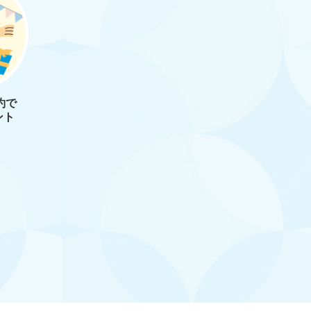
約で
ント