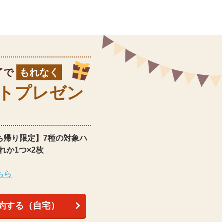
了で
もれなく
ト
プレゼン
ち帰り限定】
7種の対象ハ
れか1つ×2枚
ちら
約する（自宅）