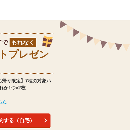
了で
もれなく
ト
プレゼン
ち帰り限定】
7種の対象ハ
れか1つ×2枚
ちら
約する（自宅）