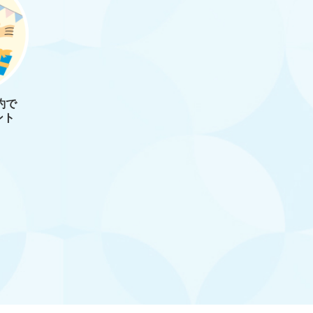
約で
ント