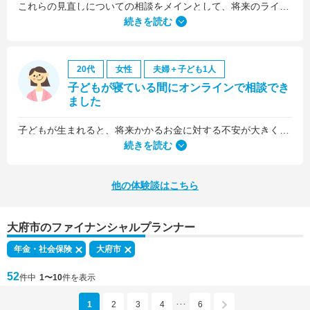
これらの見直しについての相談をメインとして、将来のライフプラン全般について相談しました。
続きを読む
20代
女性
夫婦＋子ども1人
子どもが寝ている間にオンラインで相談でき
ました
子どもが生まれると、将来かかるお金に対する不安が大きくなりますが、早い段階でFPさんに相談できたことで前向きに考えられるようになりました。
何より、とても親身になって対応してくださって大満足。うちと同じように子どもの将来のお金のことで悩んでいる友人にも教えました。
続きを読む
他の体験談はこちら
大府市のファイナンシャルプランナー
年金・社会保険
大府市
52
件中
1〜10
件を表示
1
2
3
4
6
･･･