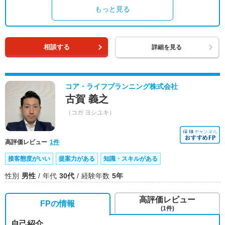
もっと見る
相談する
詳細を見る
コア・ライフプランニング株式会社
古賀 義之
（コガ ヨシユキ）
高評価レビュー
1件
接客態度がいい
提案力がある
知識・スキルがある
性別
男性
年代
30代
経験年数
5年
高評価レビュー
FPの情報
(1件)
自己紹介