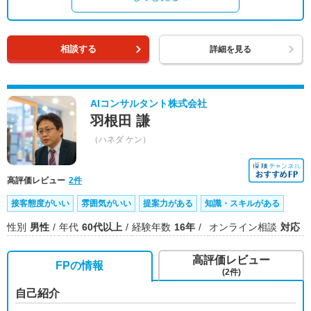
相談する
詳細を見る
AIコンサルタント株式会社
羽根田 謙
（ハネダ ケン）
高評価レビュー
2件
接客態度がいい
雰囲気がいい
提案力がある
知識・スキルがある
性別
男性
年代
60代以上
経験年数
16年
オンライン相談
対応
高評価レビュー
FPの情報
(2件)
自己紹介