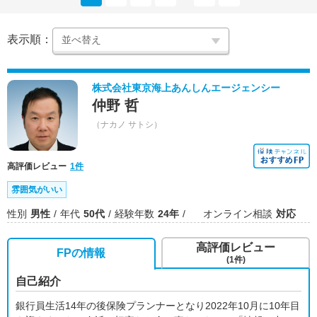
表示順：
株式会社東京海上あんしんエージェンシー
仲野 哲
（ナカノ サトシ）
高評価レビュー
1件
雰囲気がいい
性別
男性
年代
50代
経験年数
24年
オンライン相談
対応
高評価レビュー
FPの情報
(1件)
自己紹介
銀行員生活14年の後保険プランナーとなり2022年10月に10年目