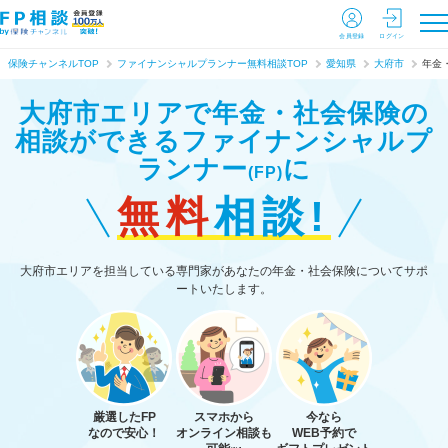
会員登録
ログイン
保険チャンネルTOP
ファイナンシャルプランナー無料相談TOP
愛知県
大府市
年金
大府市エリアで年金・社会保険の
相談ができる
ファイナンシャルプ
ランナー
に
(FP)
無料
相談!
大府市エリアを担当している専門家があなたの年金・社会保険についてサポ
ートいたします。
厳選したFP
スマホから
今なら
なので安心！
オンライン相談も
WEB予約で