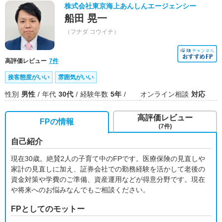
株式会社東京海上あんしんエージェンシー
船田 晃一
（フナダ コウイチ）
高評価レビュー
7件
接客態度がいい
雰囲気がいい
性別
男性
年代
30代
経験年数
5年
オンライン相談
対応
高評価レビュー
FPの情報
(7件)
自己紹介
現在30歳。絶賛2人の子育て中のFPです。医療保険の見直しや
家計の見直しに加え、証券会社での勤務経験を活かして老後の
資金対策や学費のご準備、資産運用などが得意分野です。現在
や将来へのお悩みなんでもご相談ください。
FPとしてのモットー