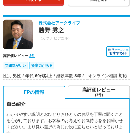
株式会社アークライフ
勝野 秀之
（カツノ ヒデユキ）
高評価レビュー
3件
雰囲気がいい
提案力がある
性別
男性
年代
60代以上
経験年数
8年
オンライン相談
対応
高評価レビュー
FPの情報
(3件)
自己紹介
わかりやすい説明とおひとりおひとりのお話を丁寧に聞くこと
を心がけております。お客様のお考えやお気持ちををお聞かせ
ください。より良い選択の為にお役に立ちたいと思っておりま