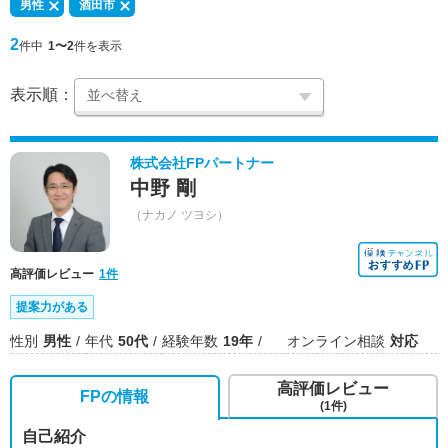
男性
酒田市
2
件中
1〜2
件を表示
表示順：
株式会社FPパートナー
中野 剛
（ナカノ ツヨシ）
高評価レビュー
1件
提案力がある
性別
男性
年代
50代
経験年数
19年
オンライン相談
対応
高評価レビュー
FPの情報
(1件)
自己紹介