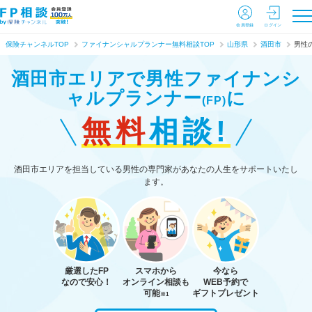
会員登録
ログイン
保険チャンネルTOP
ファイナンシャルプランナー無料相談TOP
山形県
酒田市
男性
酒田市エリアで男性ファイナンシ
ャルプランナー
に
(FP)
無料
相談!
酒田市エリアを担当している男性の専門家があなたの人生をサポートいたし
ます。
厳選したFP
スマホから
今なら
なので安心！
オンライン相談も
WEB予約で
可能
ギフトプレゼント
※1