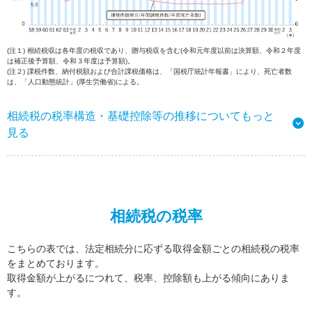
(注１) 相続税収は各年度の税収であり、贈与税収を含む(令和元年度以前は決算額、令和２年度
は補正後予算額、令和３年度は予算額)。
(注２) 課税件数、納付税額および合計課税価格は、「国税庁統計年報書」により、死亡者数
は、「人口動態統計」(厚生労働省)による。
相続税の税率構造・基礎控除等の推移についてもっと
見る
相続税の税率
こちらの表では、法定相続分に応ずる取得金額ごとの相続税の税率
をまとめております。
取得金額が上がるにつれて、税率、控除額も上がる傾向にありま
す。