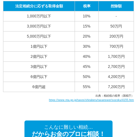
法定相続分に応ずる取得金額
税率
控除額
1,000万円以下
10%
-
3,000万円以下
15%
50万円
5,000万円以下
20%
200万円
1億円以下
30%
700万円
2億円以下
40%
1,700万円
3億円以下
45%
2,700万円
6億円以下
50%
4,200万円
6億円超
55%
7,200万円
出典：相続税の税率（国税庁）
https://www.nta.go.jp/taxes/shiraberu/taxanswer/sozoku/4155.htm
こんなに難しい相続…
だからお金のプロに相談！