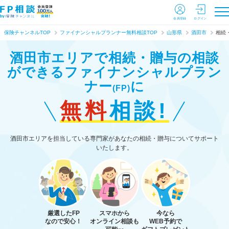
会員登録
ログイン
保険チャンネルTOP
ファイナンシャルプランナー無料相談TOP
山形県
酒田市
相続
酒田市エリアで相続・贈与の相談
ができる
ファイナンシャルプラン
ナー
に
(FP)
無料
相談!
酒田市エリアを担当している専門家があなたの相続・贈与についてサポート
いたします。
厳選したFP
スマホから
今なら
なので安心！
オンライン相談も
WEB予約で