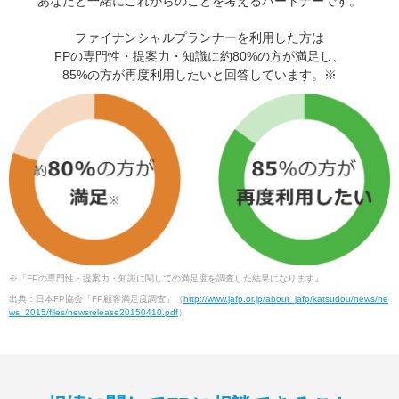
あなたと一緒にこれからのことを考えるパートナーです。
ファイナンシャルプランナーを利用した方は
FPの専門性・提案力・知識に約80%の方が満足し、
85%の方が再度利用したいと回答しています。※
※「FPの専門性・提案力・知識に関しての満足度を調査した結果になります」
出典：日本FP協会「FP顧客満足度調査」（
http://www.jafp.or.jp/about_jafp/katsudou/news/ne
ws_2015/files/newsrelease20150410.pdf
）