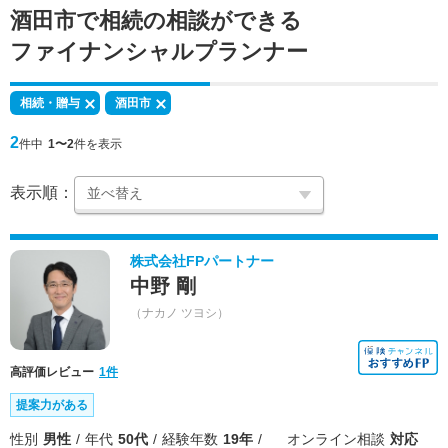
酒田市で
相続の相談
ができる
ファイナンシャルプランナー
相続・贈与
酒田市
2
件中
1〜2
件を表示
表示順：
株式会社FPパートナー
中野 剛
（ナカノ ツヨシ）
高評価レビュー
1件
提案力がある
性別
男性
年代
50代
経験年数
19年
オンライン相談
対応