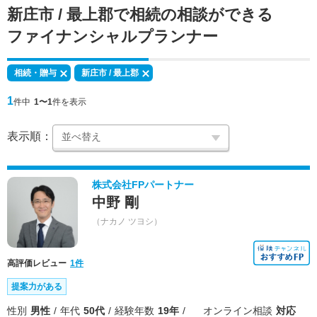
新庄市 / 最上郡で
相続の相談
ができる
ファイナンシャルプランナー
相続・贈与
新庄市 / 最上郡
1
件中
1〜1
件を表示
表示順：
株式会社FPパートナー
中野 剛
（ナカノ ツヨシ）
高評価レビュー
1件
提案力がある
性別
男性
年代
50代
経験年数
19年
オンライン相談
対応