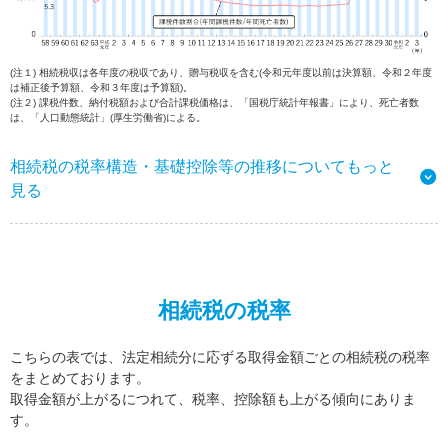
(注１) 相続税収は各年度の税収であり、贈与税収を含む(令和元年度以前は決算額、令和２年度
は補正後予算額、令和３年度は予算額)。
(注２) 課税件数、納付税額および合計課税価格は、「国税庁統計年報書」により、死亡者数
は、「人口動態統計」(厚生労働省)による。
相続税の税率構造・基礎控除等の推移についてもっと
見る
相続税の税率
こちらの表では、法定相続分に応ずる取得金額ごとの相続税の税率
をまとめております。
取得金額が上がるにつれて、税率、控除額も上がる傾向にありま
す。