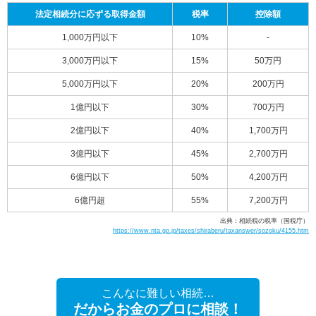
法定相続分に応ずる取得金額
税率
控除額
1,000万円以下
10%
-
3,000万円以下
15%
50万円
5,000万円以下
20%
200万円
1億円以下
30%
700万円
2億円以下
40%
1,700万円
3億円以下
45%
2,700万円
6億円以下
50%
4,200万円
6億円超
55%
7,200万円
出典：相続税の税率（国税庁）
https://www.nta.go.jp/taxes/shiraberu/taxanswer/sozoku/4155.htm
こんなに難しい相続…
だからお金のプロに相談！