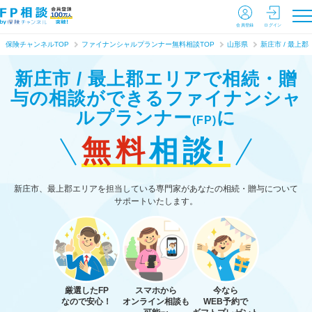
会員登録
ログイン
保険チャンネルTOP
ファイナンシャルプランナー無料相談TOP
山形県
新庄市 / 最上郡
新庄市 / 最上郡エリアで相続・贈
与の相談ができる
ファイナンシャ
ルプランナー
に
(FP)
無料
相談!
新庄市、最上郡エリアを担当している専門家があなたの相続・贈与について
サポートいたします。
厳選したFP
スマホから
今なら
なので安心！
オンライン相談も
WEB予約で