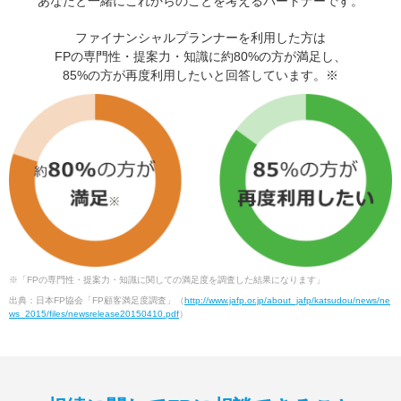
あなたと一緒にこれからのことを考えるパートナーです。
ファイナンシャルプランナーを利用した方は
FPの専門性・提案力・知識に約80%の方が満足し、
85%の方が再度利用したいと回答しています。※
※「FPの専門性・提案力・知識に関しての満足度を調査した結果になります」
出典：日本FP協会「FP顧客満足度調査」（
http://www.jafp.or.jp/about_jafp/katsudou/news/ne
ws_2015/files/newsrelease20150410.pdf
）