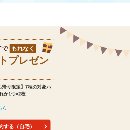
了で
もれなく
ト
プレゼン
ち帰り限定】
7種の対象ハ
れか1つ×2枚
ちら
約する（自宅）