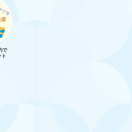
約で
ント