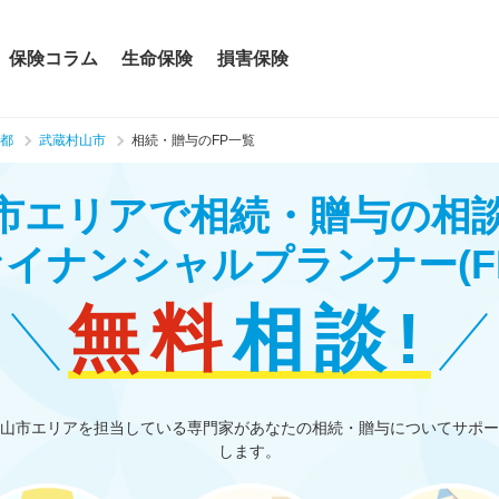
保険コラム
生命保険
損害保険
都
武蔵村山市
相続・贈与のFP一覧
市エリアで相続・贈与の相
ァイナンシャルプランナー
(F
無料
相談!
山市エリアを担当している専門家があなたの相続・贈与についてサポー
します。