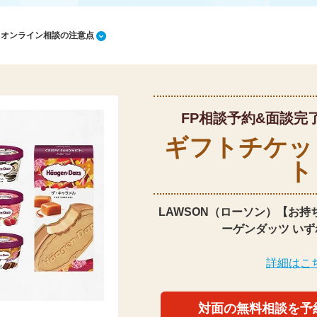
1 オンライン相談の注意点
FP相談予約&面談完
ギフトチケッ
ト
LAWSON（ローソン）【お持
ーゲンダッツ いず
詳細はこ
対面の無料相談を予