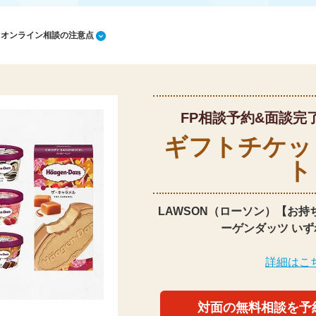
1 オンライン相談の注意点
FP相談予約&面談完
ギフトチケッ
ト
LAWSON（ローソン）【お持
ーゲンダッツ いず
詳細はこ
対面の無料相談を予