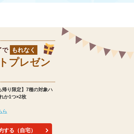
了で
もれなく
ト
プレゼン
ち帰り限定】
7種の対象ハ
れか1つ×2枚
ちら
約する（自宅）