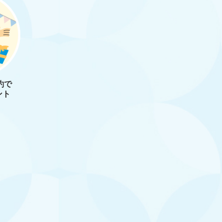
約で
ント