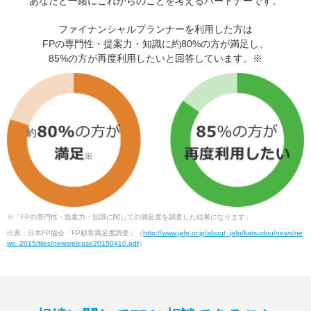
あなたと一緒にこれからのことを考えるパートナーです。
ファイナンシャルプランナーを利用した方は
FPの専門性・提案力・知識に約80%の方が満足し、
85%の方が再度利用したいと回答しています。※
※「FPの専門性・提案力・知識に関しての満足度を調査した結果になります」
出典：日本FP協会「FP顧客満足度調査」（
http://www.jafp.or.jp/about_jafp/katsudou/news/ne
ws_2015/files/newsrelease20150410.pdf
）