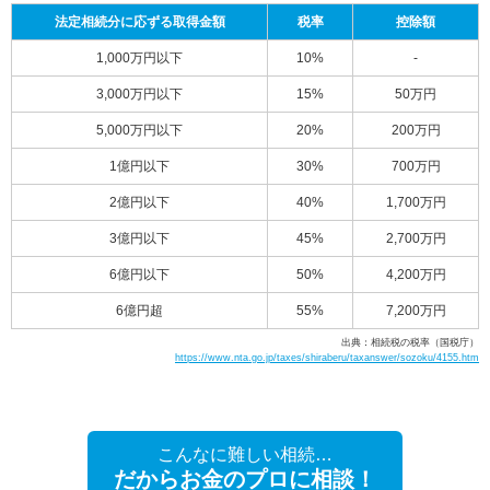
法定相続分に応ずる取得金額
税率
控除額
1,000万円以下
10%
-
3,000万円以下
15%
50万円
5,000万円以下
20%
200万円
1億円以下
30%
700万円
2億円以下
40%
1,700万円
3億円以下
45%
2,700万円
6億円以下
50%
4,200万円
6億円超
55%
7,200万円
出典：相続税の税率（国税庁）
https://www.nta.go.jp/taxes/shiraberu/taxanswer/sozoku/4155.htm
こんなに難しい相続…
だからお金のプロに相談！