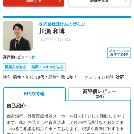
相談する
詳細を見る
株式会社ほけんのぜんぶ
川瀬 和博
（カワセ カズヒロ）
高評価レビュー
2件
提案力がある
知識・スキルがある
性別
男性
年代
30代
経験年数
1年
オンライン相談
対応
高評価レビュー
FPの情報
(2件)
自己紹介
都市銀行、外資医療機器メーカーを経てFPとして活動しており
ます。家計の見直しや資産形成、老後の生活設計などお金にま
つわるご相談を幅広く承っております。現状や将来に対する不