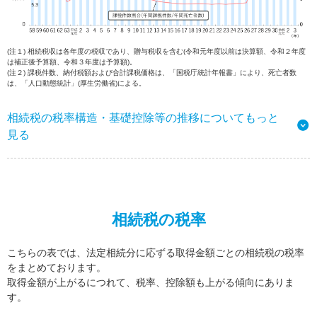
(注１) 相続税収は各年度の税収であり、贈与税収を含む(令和元年度以前は決算額、令和２年度
は補正後予算額、令和３年度は予算額)。
(注２) 課税件数、納付税額および合計課税価格は、「国税庁統計年報書」により、死亡者数
は、「人口動態統計」(厚生労働省)による。
相続税の税率構造・基礎控除等の推移についてもっと
見る
相続税の税率
こちらの表では、法定相続分に応ずる取得金額ごとの相続税の税率
をまとめております。
取得金額が上がるにつれて、税率、控除額も上がる傾向にありま
す。