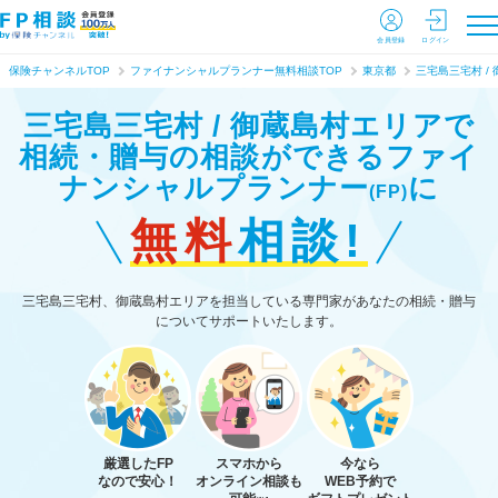
会員登録
ログイン
保険チャンネルTOP
ファイナンシャルプランナー無料相談TOP
東京都
三宅島三宅村 /
三宅島三宅村 / 御蔵島村エリアで
相続・贈与の相談ができる
ファイ
ナンシャルプランナー
に
(FP)
無料
相談!
三宅島三宅村、御蔵島村エリアを担当している専門家があなたの相続・贈与
についてサポートいたします。
厳選したFP
スマホから
今なら
なので安心！
オンライン相談も
WEB予約で