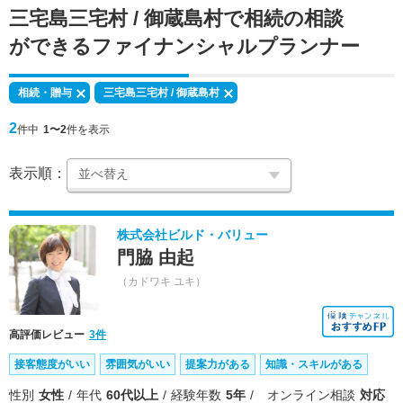
三宅島三宅村 / 御蔵島村で
相続の相談
ができる
ファイナンシャルプランナー
相続・贈与
三宅島三宅村 / 御蔵島村
2
件中
1〜2
件を表示
表示順：
株式会社ビルド・バリュー
門脇 由起
（カドワキ ユキ）
高評価レビュー
3件
接客態度がいい
雰囲気がいい
提案力がある
知識・スキルがある
性別
女性
年代
60代以上
経験年数
5年
オンライン相談
対応