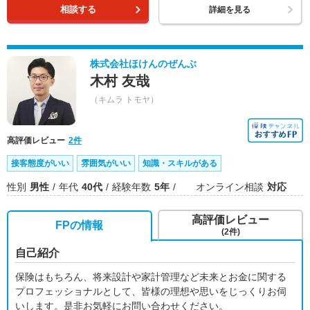
相談する
詳細を見る
株式会社ほけんのぜんぶ
木村 友哉
（キムラ トモヤ）
高評価レビュー
2件
接客態度がいい
雰囲気がいい
知識・スキルがある
性別
男性
年代
40代
経験年数
5年
オンライン相談
対応
高評価レビュー
FPの情報
(2件)
自己紹介
保険はもちろん、将来設計や家計管理など未来とお金に関する
プロフェッショナルとして、皆様の理想や思いをじっくりお伺
いします。是非お気軽にお問い合わせください。