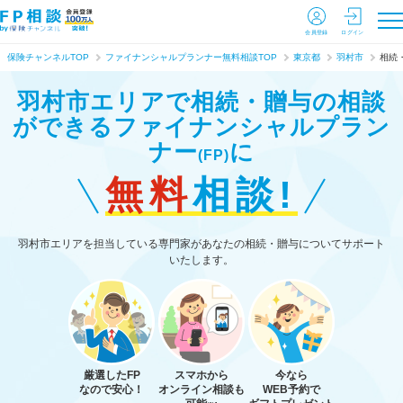
会員登録
ログイン
保険チャンネルTOP
ファイナンシャルプランナー無料相談TOP
東京都
羽村市
相続
羽村市エリアで相続・贈与の相談
ができる
ファイナンシャルプラン
ナー
に
(FP)
無料
相談!
羽村市エリアを担当している専門家があなたの相続・贈与についてサポート
いたします。
厳選したFP
スマホから
今なら
なので安心！
オンライン相談も
WEB予約で