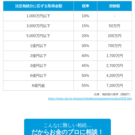
法定相続分に応ずる取得金額
税率
控除額
1,000万円以下
10%
-
3,000万円以下
15%
50万円
5,000万円以下
20%
200万円
1億円以下
30%
700万円
2億円以下
40%
1,700万円
3億円以下
45%
2,700万円
6億円以下
50%
4,200万円
6億円超
55%
7,200万円
出典：相続税の税率（国税庁）
https://www.nta.go.jp/taxes/shiraberu/taxanswer/sozoku/4155.htm
こんなに難しい相続…
だからお金のプロに相談！