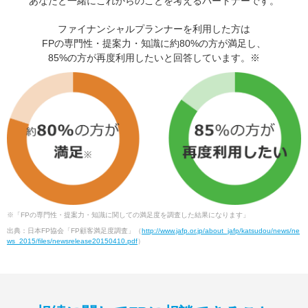
あなたと一緒にこれからのことを考えるパートナーです。
ファイナンシャルプランナーを利用した方は
FPの専門性・提案力・知識に約80%の方が満足し、
85%の方が再度利用したいと回答しています。※
※「FPの専門性・提案力・知識に関しての満足度を調査した結果になります」
出典：日本FP協会「FP顧客満足度調査」（
http://www.jafp.or.jp/about_jafp/katsudou/news/ne
ws_2015/files/newsrelease20150410.pdf
）