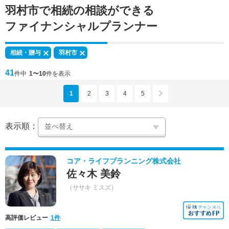
羽村市で
相続の相談
ができる
ファイナンシャルプランナー
相続・贈与
羽村市
41
件中
1〜10
件を表示
1
2
3
4
5
表示順：
コア・ライフプランニング株式会社
佐々木 美鈴
（ササキ ミスズ）
高評価レビュー
1件