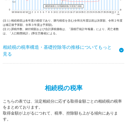
(注１) 相続税収は各年度の税収であり、贈与税収を含む(令和元年度以前は決算額、令和２年度
は補正後予算額、令和３年度は予算額)。
(注２) 課税件数、納付税額および合計課税価格は、「国税庁統計年報書」により、死亡者数
は、「人口動態統計」(厚生労働省)による。
相続税の税率構造・基礎控除等の推移についてもっと
見る
相続税の税率
こちらの表では、法定相続分に応ずる取得金額ごとの相続税の税率
をまとめております。
取得金額が上がるにつれて、税率、控除額も上がる傾向にありま
す。