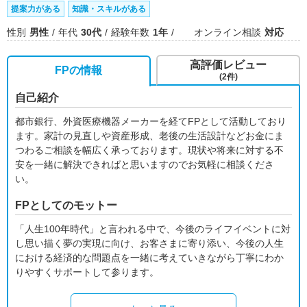
提案力がある
知識・スキルがある
性別
男性
年代
30代
経験年数
1年
オンライン相談
対応
高評価レビュー
FPの情報
(2件)
自己紹介
都市銀行、外資医療機器メーカーを経てFPとして活動しており
ます。家計の見直しや資産形成、老後の生活設計などお金にま
つわるご相談を幅広く承っております。現状や将来に対する不
安を一緒に解決できればと思いますのでお気軽に相談くださ
い。
FPとしてのモットー
「人生100年時代」と言われる中で、今後のライフイベントに対
し思い描く夢の実現に向け、お客さまに寄り添い、今後の人生
における経済的な問題点を一緒に考えていきながら丁寧にわか
りやすくサポートして参ります。