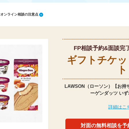
1 オンライン相談の注意点
FP相談予約&面談完
ギフトチケッ
ト
LAWSON（ローソン）【お持
ーゲンダッツ いず
詳細はこ
対面の無料相談を予