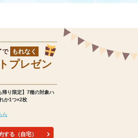
了で
もれなく
ト
プレゼン
ち帰り限定】
7種の対象ハ
れか1つ×2枚
ちら
約する（自宅）