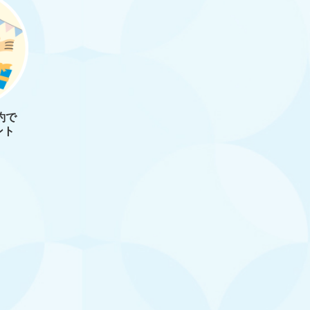
約で
ント