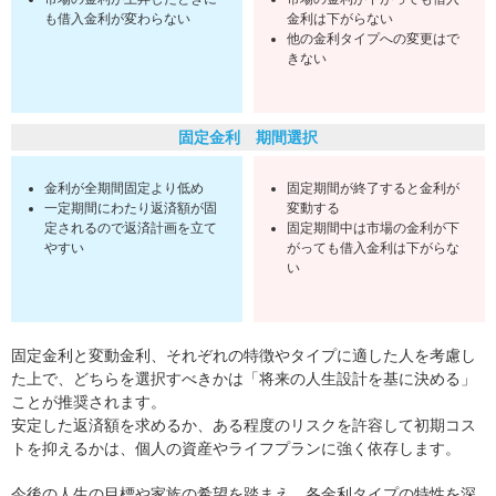
も借入金利が変わらない
金利は下がらない
他の金利タイプへの変更はで
きない
固定金利 期間選択
金利が全期間固定より低め
固定期間が終了すると金利が
一定期間にわたり返済額が固
変動する
定されるので返済計画を立て
固定期間中は市場の金利が下
やすい
がっても借入金利は下がらな
い
固定金利と変動金利、それぞれの特徴やタイプに適した人を考慮し
た上で、どちらを選択すべきかは「将来の人生設計を基に決める」
ことが推奨されます。
安定した返済額を求めるか、ある程度のリスクを許容して初期コス
トを抑えるかは、個人の資産やライフプランに強く依存します。
今後の人生の目標や家族の希望を踏まえ、各金利タイプの特性を深