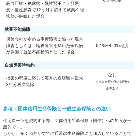
0.3%程度
高血圧症・糖尿病・慢性腎不全・肝硬
変・慢性膵炎で12ヵ月を超えて就業不能
状態が継続した場合
就業不能保障
保険会社が定める重度障害に陥った場合
障害もしくは、精神障害を除いた全疾病
0.1%〜0.3%程度
が原因で就業不能状態となった場合
自然災害時特約
なし
損害の程度に応じて毎月の返済額を最大
※借入金額や借入期間の
2年分程度免除
条件あり
参考：団体信用生命保険と一般生命保険との違い
住宅ローンを契約する際、団体信用生命保険（団信）への加入が一
般的です。
しかし、多くの方がすでに通常の生命保険にも加入していることで