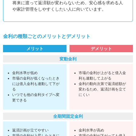
将来に渡って返済額が変わらないため、安心感を求める人
や家計管理をしやすくしたい人に向いています。
金利の種類ごとのメリットとデメリット
メリット
デメリット
変動金利
金利水準が低め
市場の金利が上がると借入金
市場の金利が低くなったとき
利も連動して上がる
には借入金利も連動して下が
金利の動向次第で返済総額が
る
変わるため、返済計画を立て
いつでも他の金利タイプへ変
にくい
更できる
全期間固定金利
返済計画が立てやすい
金利水準が高め
市場の金利が上昇したときに
市場の金利が下がっても借入