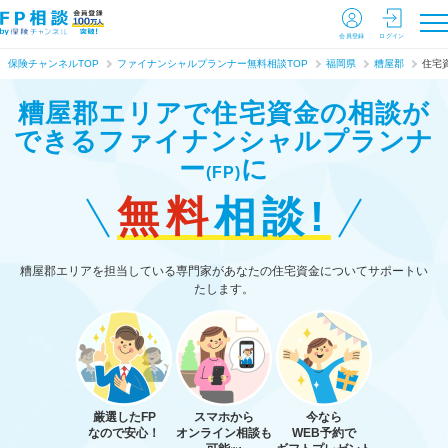
会員登録
ログイン
保険チャンネルTOP
ファイナンシャルプランナー無料相談TOP
福岡県
糟屋郡
住宅
糟屋郡エリアで住宅資金の相談が
できる
ファイナンシャルプランナ
ー
に
(FP)
無料
相談!
糟屋郡エリアを担当している専門家があなたの住宅資金についてサポートい
たします。
厳選したFP
スマホから
今なら
なので安心！
オンライン相談も
WEB予約で