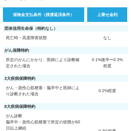
保険金支払条件（残債返済条件）
上乗せ金利
団体信用生命保（特約なし）
死亡時・高度障害状態
なし
がん保障特約
所定のがんにかかり、医師により診断確
0.1%後半〜0.3%
定された場合
程度
3大疾病保障特約
がん・急性心筋梗塞・脳卒中と医師によ
0.2%程度
り診断された場合
8大疾病保障特約
がん診断
脳卒中・急性心筋梗塞で所定の状態が60
日以上継続