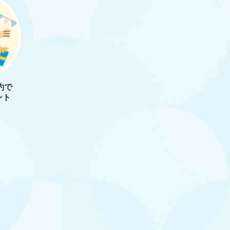
約で
ント