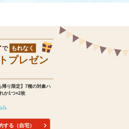
了で
もれなく
ト
プレゼン
ち帰り限定】
7種の対象ハ
れか1つ×2枚
ちら
約する（自宅）