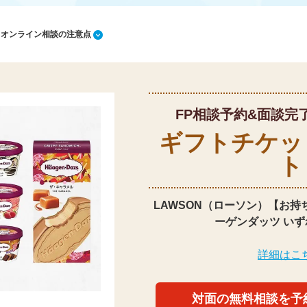
1 オンライン相談の注意点
FP相談予約&面談完
ギフトチケッ
ト
LAWSON（ローソン）【お持
ーゲンダッツ いず
詳細はこ
対面の無料相談を予