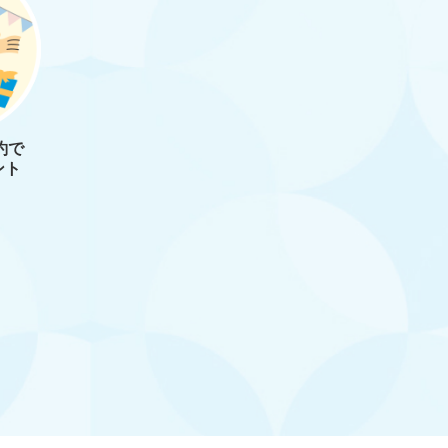
約で
ント