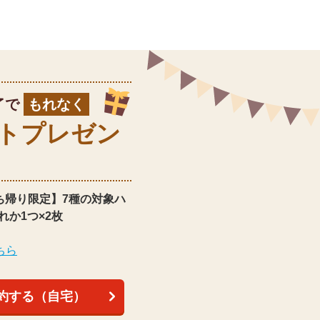
了で
もれなく
ト
プレゼン
ち帰り限定】
7種の対象ハ
れか1つ×2枚
ちら
約する（自宅）