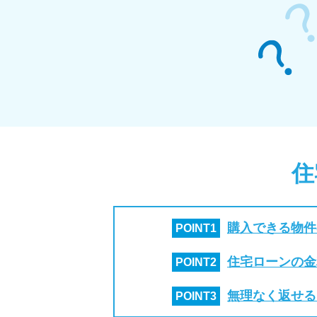
住
購入できる物件
POINT
1
住宅ローンの金
POINT
2
無理なく返せる
POINT
3