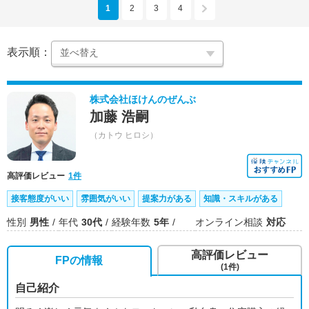
1
2
3
4
表示順：
株式会社ほけんのぜんぶ
加藤 浩嗣
（カトウ ヒロシ）
高評価レビュー
1件
接客態度がいい
雰囲気がいい
提案力がある
知識・スキルがある
性別
男性
年代
30代
経験年数
5年
オンライン相談
対応
高評価レビュー
FPの情報
(1件)
自己紹介