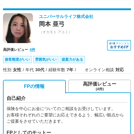
ユニバーサルライフ株式会社
岡本 亜弓
（オカモト アユミ）
高評価レビュー
4件
接客態度がいい
雰囲気がいい
提案力がある
性別
女性
年代
30代
経験年数
7年
オンライン相談
対応
高評価レビュー
FPの情報
(4件)
自己紹介
保険を中心にお金についてのご相談をお受けしています。
お客様それぞれのご要望にお応えできるよう、幅広い観点から
ご提案をさせていただきます。
FPとしてのモットー