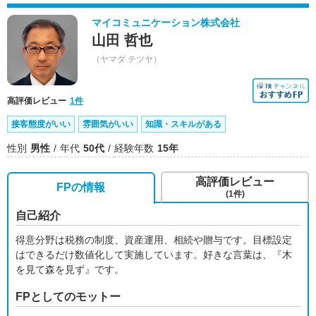
マイコミュニケーション株式会社
山田 哲也
（ヤマダ テツヤ）
高評価レビュー
1件
接客態度がいい
雰囲気がいい
知識・スキルがある
性別
男性
年代
50代
経験年数
15年
高評価レビュー
FPの情報
(1件)
自己紹介
得意分野は税務の制度、資産運用、相続や贈与です。目標設定
はできるだけ数値化して実施しています。好きな言葉は、『木
を見て森を見ず』です。
FPとしてのモットー