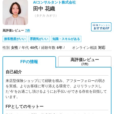
AIコンサルタント株式会社
田中 花織
（タナカ カオリ）
高評価レビュー
7件
接客態度がいい
雰囲気がいい
知識・スキルがある
性別
女性
年代
40代
経験年数
6年
オンライン相談
対応
高評価レビュー
FPの情報
(7件)
自己紹介
来店型保険ショップにて経験を積み、アフターフォローの弱さ
を実感。よりお客様に寄り添える環境で、よりリラックスし
た‘今‘をお過ごし頂けるようにお手伝いができる存在を目指して
います。
FPとしてのモットー