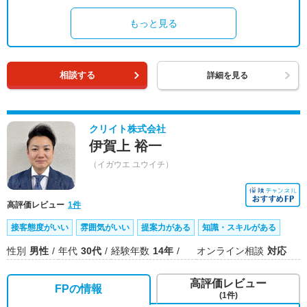
もっと見る
相談する
詳細を見る
クリイト株式会社
伊賀上 裕一
（イガウエ ユウイチ）
高評価レビュー
1件
接客態度がいい
雰囲気がいい
提案力がある
知識・スキルがある
性別
男性
年代
30代
経験年数
14年
オンライン相談
対応
高評価レビュー
FPの情報
(1件)