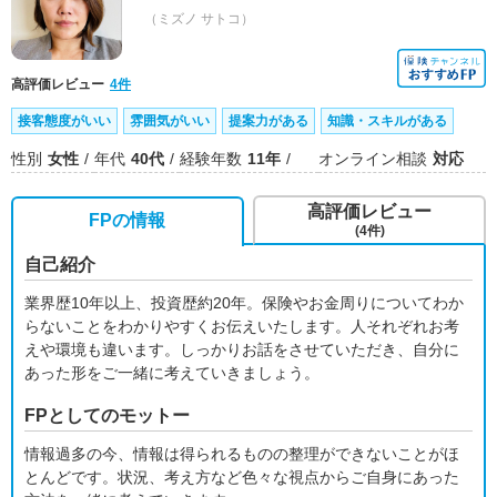
（ミズノ サトコ）
高評価レビュー
4件
接客態度がいい
雰囲気がいい
提案力がある
知識・スキルがある
性別
女性
年代
40代
経験年数
11年
オンライン相談
対応
高評価レビュー
FPの情報
(4件)
自己紹介
業界歴10年以上、投資歴約20年。保険やお金周りについてわか
らないことをわかりやすくお伝えいたします。人それぞれお考
えや環境も違います。しっかりお話をさせていただき、自分に
あった形をご一緒に考えていきましょう。
FPとしてのモットー
情報過多の今、情報は得られるものの整理ができないことがほ
とんどです。状況、考え方など色々な視点からご自身にあった