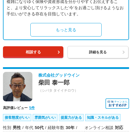
複雑になりゆく保険や資産形成を分かりやすくお伝えするこ
と、より安心してリラックスした‘今‘をお過ごし頂けるようなお
手伝いができる存在を目指しています。
もっと見る
相談する
詳細を見る
株式会社グッドウイン
柴田 泰一郎
（シバタ タイイチロウ）
高評価レビュー
5件
接客態度がいい
雰囲気がいい
提案力がある
知識・スキルがある
性別
男性
年代
50代
経験年数
30年
オンライン相談
対応