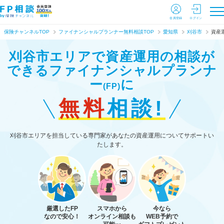
会員登録
ログイン
保険チャンネルTOP
ファイナンシャルプランナー無料相談TOP
愛知県
刈谷市
資産
刈谷市エリアで資産運用の相談が
できる
ファイナンシャルプランナ
ー
に
(FP)
無料
相談!
刈谷市エリアを担当している専門家があなたの資産運用についてサポートい
たします。
厳選したFP
スマホから
今なら
なので安心！
オンライン相談も
WEB予約で